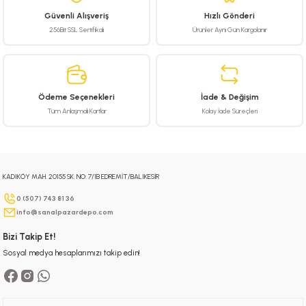
 Hava Tabancası
Güvenli Alışveriş
Hızlı Gönderi
256Bit SSL Sertifikalı
Ürünler Aynı Gün Kargolanır
Makineleri
otoru
ma
Ödeme Seçenekleri
İade & Değişim
Tüm Anlaşmalı Kartlar
Kolay İade Süreçleri
lisaj
re
j Sistemleri
a Polisaj
KADIKÖY MAH. 20155 SK. NO: 7/1B EDREMİT/BALIKESİR
0 (507) 743 81 36
info@sanalpazardepo.com
Bizi Takip Et!
Sosyal medya hesaplarımızı takip edin!