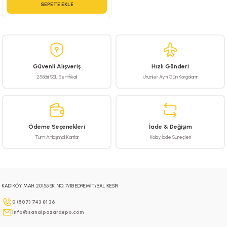
SEPETE EKLE
Güvenli Alışveriş
Hızlı Gönderi
256Bit SSL Sertifikalı
Ürünler Aynı Gün Kargolanır
Ödeme Seçenekleri
İade & Değişim
Tüm Anlaşmalı Kartlar
Kolay İade Süreçleri
KADIKÖY MAH. 20155 SK. NO: 7/1B EDREMİT/BALIKESİR
0 (507) 743 81 36
info@sanalpazardepo.com