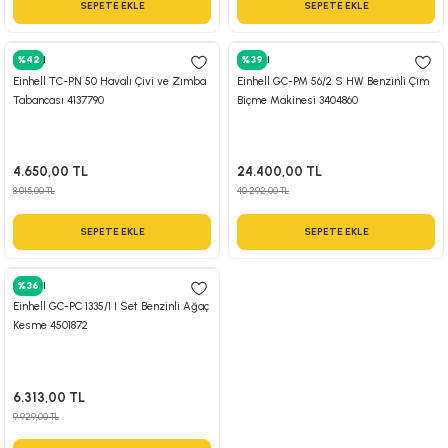
SEPETE EKLE
SEPETE EKLE
 Hava Tabancası
Einhell
%42
Einhell
%39
Makineleri
otoru
Einhell TC-PN 50 Havalı Çivi ve Zımba
Einhell GC-PM 56/2 S HW Benzinli Çim
Tabancası 4137790
Biçme Makinesi 3404860
ma
lisaj
re
4.650,00 TL
24.400,00 TL
8.015,00 TL
40.292,00 TL
j Sistemleri
a Polisaj
SEPETE EKLE
SEPETE EKLE
Einhell
%36
Einhell GC-PC 1335/1 I Set Benzinli Ağaç
Kesme 4501872
6.313,00 TL
9.929,00 TL