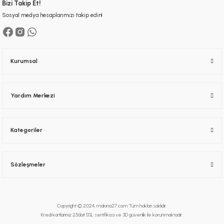
Bizi Takip Et!
Sosyal medya hesaplarımızı takip edin!
Kurumsal
Yardım Merkezi
Kategoriler
Sözleşmeler
Copyright © 2024, makina27.com Tüm hakları saklıdır.
Kredi kartlarınız 256bit SSL sertifikası ve 3D güvenlik ile korunmaktadır.