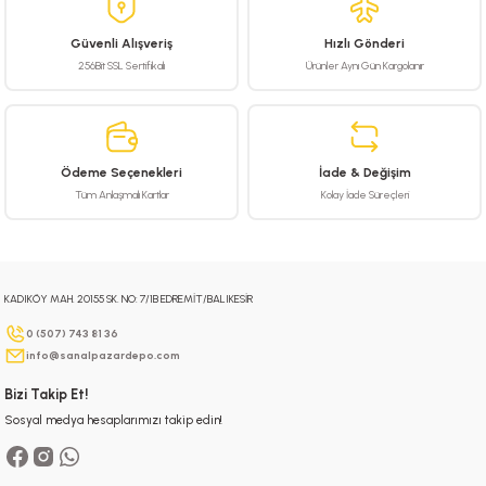
 Hava Tabancası
Güvenli Alışveriş
Hızlı Gönderi
256Bit SSL Sertifikalı
Ürünler Aynı Gün Kargolanır
Makineleri
otoru
ma
Ödeme Seçenekleri
İade & Değişim
lisaj
re
Tüm Anlaşmalı Kartlar
Kolay İade Süreçleri
j Sistemleri
a Polisaj
KADIKÖY MAH. 20155 SK. NO: 7/1B EDREMİT/BALIKESİR
0 (507) 743 81 36
info@sanalpazardepo.com
Bizi Takip Et!
Sosyal medya hesaplarımızı takip edin!