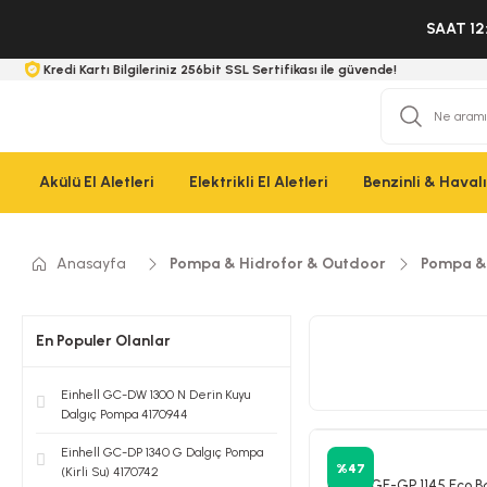
SAAT 12
Kredi Kartı Bilgileriniz 256bit SSL Sertifikası ile güvende!
Akülü El Aletleri
Elektrikli El Aletleri
Benzinli & Havalı 
Anasayfa
Pompa & Hidrofor & Outdoor
Pompa &
En Populer Olanlar
Einhell GC-DW 1300 N Derin Kuyu
Dalgıç Pompa 4170944
Einhell GC-DP 1340 G Dalgıç Pompa
Einhell
%47
(Kirli Su) 4170742
Einhell GE-GP 1145 Eco 