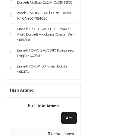
Darbeli Matkap 2x2Ah 06019H5100
Bosch Gbh 185 Li Akülü Kırıcı Delici
1x4.0Ah 0611924022
Einhell TP-CD 18/60 Li-i BL 2x4Ah
Akülü Darbeli Vidalama (Çantalı Set)
4514208
Einhell TC-AC 270/50/10 Kompresör
(Yağlı) 4007361
Einhell TC-TW 100 Takım Dolabı
4510170
Hızlı Arama
Hızlı Ürün Arama
Ara
Detaylı Arama