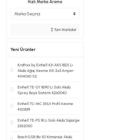
Hızlı Marka Arama
Tüm Markalar
Yeni Ürünler
Kraftixx by Einhell KX‑AKS 1825 Li
Akülü Ağaç Kesme Kiti 2x3 Amper
4514060 S2
Einhell TE-SY 18/90 Li Solo Akülü
Sprey Boya Sistemi 4260040
Einhell TC-MC 355/1 Profil Kesme
4503139
Einhell TE-FS 18 Li Solo Akülü Süpürge
2352050
Bosch GSB 18v 50 Kömürsüz Akülü