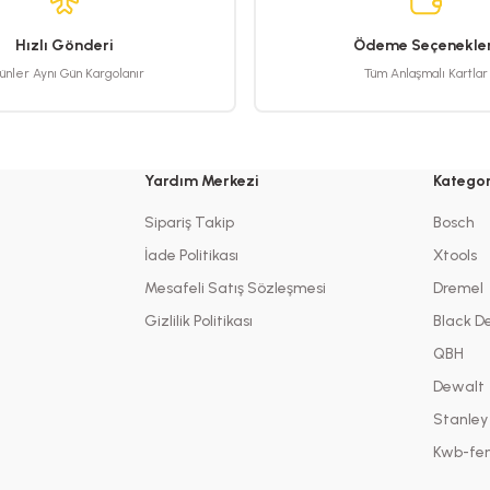
Hızlı Gönderi
Ödeme Seçenekler
ünler Aynı Gün Kargolanır
Tüm Anlaşmalı Kartlar
Yardım Merkezi
Kategor
Sipariş Takip
Bosch
İade Politikası
Xtools
Mesafeli Satış Sözleşmesi
Dremel
Gizlilik Politikası
Black D
QBH
Dewalt
Stanley
Kwb-fen