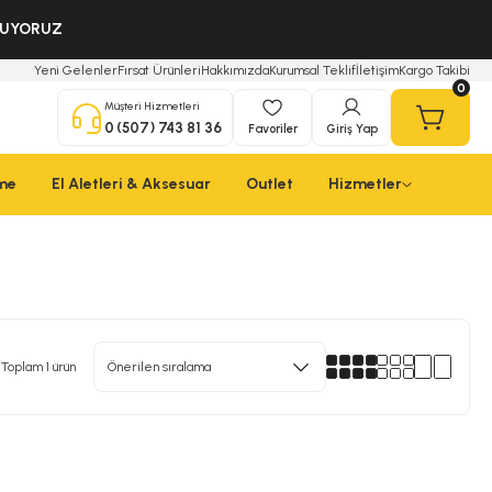
OLUYORUZ
Yeni Gelenler
Fırsat Ürünleri
Hakkımızda
Kurumsal Teklif
İletişim
Kargo Takibi
0
Müşteri Hizmetleri
0 (507) 743 81 36
Favoriler
Giriş Yap
çme
El Aletleri & Aksesuar
Outlet
Hizmetler
Toplam 1 ürün