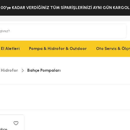
:00'ye KADAR VERDİĞİNİZ TÜM SİPARİŞLERİNİZİ AYNI GÜN KARG
El Aletleri
Pompa & Hidrofor & Outdoor
Oto Servis & Öl
 Hidrofor
Bahçe Pompaları
Bahçe