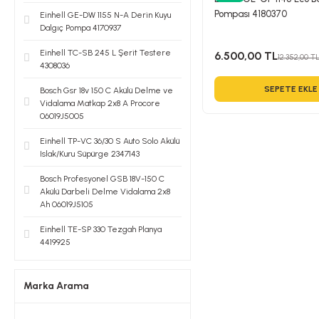
Pompası 4180370
Einhell GE-DW 1155 N-A Derin Kuyu
Dalgıç Pompa 4170937
Einhell TC-SB 245 L Şerit Testere
6.500,00 TL
12.352,00 T
4308036
SEPETE EKLE
Bosch Gsr 18v 150 C Akülü Delme ve
Vidalama Matkap 2x8 A Procore
06019J5005
Einhell TP-VC 36/30 S Auto Solo Akülü
Islak/Kuru Süpürge 2347143
Bosch Profesyonel GSB 18V-150 C
Akülü Darbeli Delme Vidalama 2x8
Ah 06019J5105
Einhell TE-SP 330 Tezgah Planya
4419925
Marka Arama