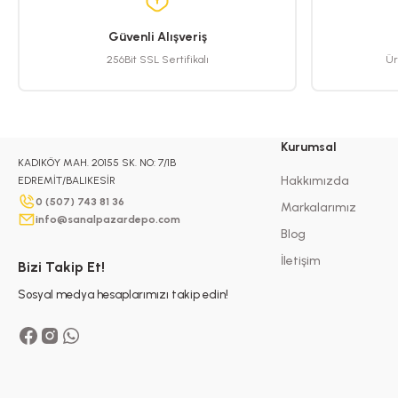
Güvenli Alışveriş
256Bit SSL Sertifikalı
Ür
Kurumsal
KADIKÖY MAH. 20155 SK. NO: 7/1B
Hakkımızda
EDREMİT/BALIKESİR
0 (507) 743 81 36
Markalarımız
info@sanalpazardepo.com
Blog
İletişim
Bizi Takip Et!
Sosyal medya hesaplarımızı takip edin!