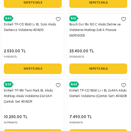
SEPETE EKLE
SEPETE EKLE
Einhell
%43
Bosch
%12
Einhell TP-CD 18/60 Li BL Solo Akülü
Bosch Gsr 18v 150 C Akülü Delme ve
Darbesiz Vidalama 4514210
Vidalama Matkap 2x8 A Procore
06019J5005
2.530,00 TL
25.400,00 TL
4.450,00 TL
29.000,00 TL
SEPETE EKLE
SEPETE EKLE
Einhell
%39
Einhell
%45
Einhell TP-18V Twin Pack BL Akülü
Einhell TP-CD 18/60 Li-i BL 2x4Ah Akülü
Matkap Akülü Vidalama 2x2.0AH
Darbeli Vidalama (Çantalı Set) 4514208
Çantalı Set 4514209
10.250,00 TL
7.490,00 TL
16.798,00 TL
13.505,00 TL