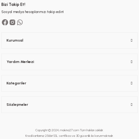
Bizi Takip Et!
Sosyal medya hesaplarımızı takip edin!
Kurumsal
Yardım Merkezi
Kategoriler
Sözleşmeler
Copyright © 2024, makina27.com Tüm hakları saklıdır.
Kredi kartlarınız 256bit SSL sertifikası ve 3D güvenlik ile korunmaktadır.