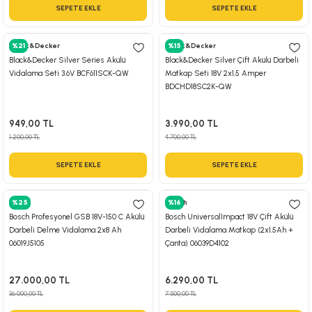
SEPETE EKLE
SEPETE EKLE
Black&Decker
%21
Black&Decker
%15
Black&Decker Silver Series Akülü
Black&Decker Silver Çift Akülü Darbeli
Vidalama Seti 3.6V BCF611SCK-QW
Matkap Seti 18V 2x1.5 Amper
BDCHD18SC2K-QW
949,00 TL
3.990,00 TL
1.200,00 TL
4.700,00 TL
SEPETE EKLE
SEPETE EKLE
Bosch
%25
Bosch
%16
Bosch Profesyonel GSB 18V-150 C Akülü
Bosch UniversalImpact 18V Çift Akülü
Darbeli Delme Vidalama 2x8 Ah
Darbeli Vidalama Matkap (2x1.5Ah +
06019J5105
Çanta) 06039D4102
27.000,00 TL
6.290,00 TL
36.000,00 TL
7.500,00 TL