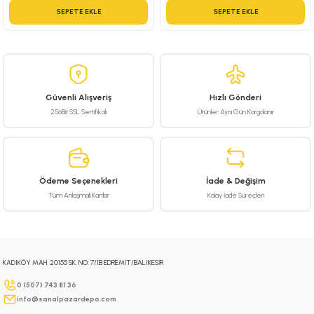
SEPETE EKLE
SEPETE EKLE
Güvenli Alışveriş
Hızlı Gönderi
256Bit SSL Sertifikalı
Ürünler Aynı Gün Kargolanır
Ödeme Seçenekleri
İade & Değişim
Tüm Anlaşmalı Kartlar
Kolay İade Süreçleri
KADIKÖY MAH. 20155 SK. NO: 7/1B EDREMİT/BALIKESİR
0 (507) 743 81 36
info@sanalpazardepo.com