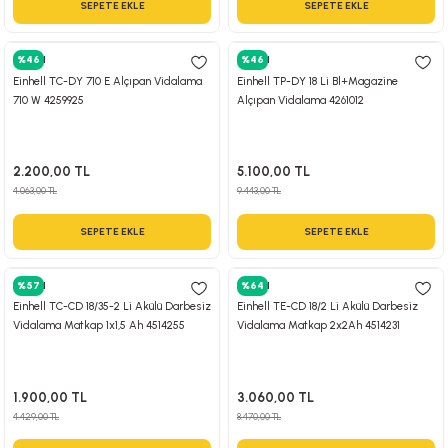
SEPETE EKLE
SEPETE EKLE
 Hava Tabancası
Einhell
%46
Einhell
%46
Makineleri
otoru
Einhell TC-DY 710 E Alçıpan Vidalama
Einhell TP-DY 18 Li Bl+Magazine
710 W 4259925
Alçıpan Vidalama 4261012
ma
lisaj
re
2.200,00 TL
5.100,00 TL
4.063,00 TL
9.443,00 TL
j Sistemleri
a Polisaj
SEPETE EKLE
SEPETE EKLE
Einhell
%57
Einhell
%64
Einhell TC-CD 18/35-2 Li Akülü Darbesiz
Einhell TE-CD 18/2 Li Akülü Darbesiz
Vidalama Matkap 1x1,5 Ah 4514255
Vidalama Matkap 2x2Ah 4514231
1.900,00 TL
3.060,00 TL
4.429,00 TL
8.470,00 TL