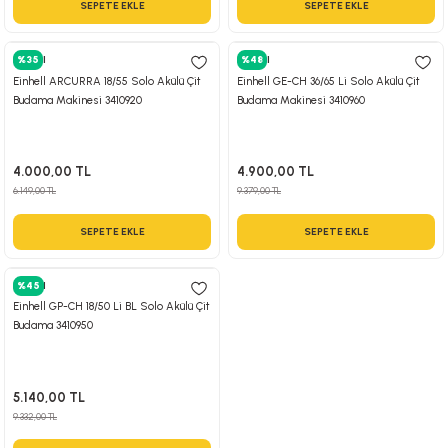
SEPETE EKLE
SEPETE EKLE
 Hava Tabancası
Einhell
%35
Einhell
%48
Makineleri
otoru
Einhell ARCURRA 18/55 Solo Akülü Çit
Einhell GE-CH 36/65 Li Solo Akülü Çit
Budama Makinesi 3410920
Budama Makinesi 3410960
ma
lisaj
re
4.000,00 TL
4.900,00 TL
6.149,00 TL
9.379,00 TL
j Sistemleri
a Polisaj
SEPETE EKLE
SEPETE EKLE
Einhell
%45
Einhell GP-CH 18/50 Li BL Solo Akülü Çit
Budama 3410950
5.140,00 TL
9.332,00 TL