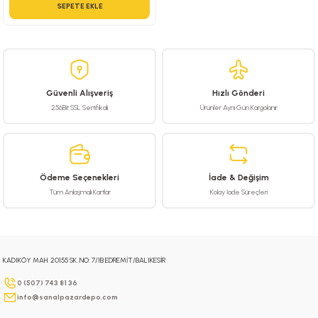
SEPETE EKLE
Güvenli Alışveriş
Hızlı Gönderi
256Bit SSL Sertifikalı
Ürünler Aynı Gün Kargolanır
Ödeme Seçenekleri
İade & Değişim
Tüm Anlaşmalı Kartlar
Kolay İade Süreçleri
KADIKÖY MAH. 20155 SK. NO: 7/1B EDREMİT/BALIKESİR
0 (507) 743 81 36
info@sanalpazardepo.com