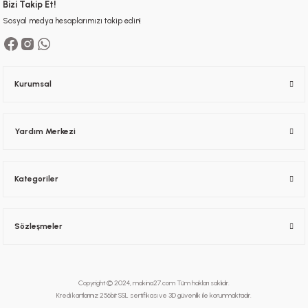
Bizi Takip Et!
Sosyal medya hesaplarımızı takip edin!
Kurumsal
Yardım Merkezi
Kategoriler
Sözleşmeler
Copyright © 2024, makina27.com Tüm hakları saklıdır.
Kredi kartlarınız 256bit SSL sertifikası ve 3D güvenlik ile korunmaktadır.