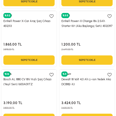
SEPETE EKLE
SEPETE EKLE
 Hava Tabancası
Einhell
%52
Einhell
%55
Makineleri
otoru
Einhell Power X-Car Araç Şarj Cihazı
Einhell Power-X Change 18v 2.5Ah
4512113
Starter Kit (Akü Başlangıç Seti) 4512097
ma
lisaj
re
1.865,00 TL
1.200,00 TL
3.898,00 TL
2.649,00 TL
j Sistemleri
a Polisaj
SEPETE EKLE
SEPETE EKLE
Bosch
%16
Dewalt
%5
Bosch AL 1880 CV 18V Hızlı Şarj Cihazı
Dewalt 18 Volt 4,0 Ah Li-ion Yedek Akü
(Yeşil Seri) 1600A011TZ
DCB182-XJ
3.190,00 TL
3.424,00 TL
3.800,00 TL
3.600,00 TL