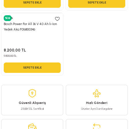
SEPETE EKLE
SEPETE EKLE
Bosch
%16
Bosch Power For All 36 V 4.0 Ah li-Ion
Yedek Akü F016800346
8.200,00 TL
9.800,00 TL
SEPETE EKLE
Güvenli Alışveriş
Hızlı Gönderi
256Bit SSL Sertifikalı
Ürünler Aynı Gün Kargolanır