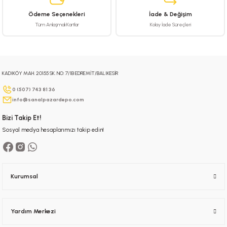
Ödeme Seçenekleri
İade & Değişim
Tüm Anlaşmalı Kartlar
Kolay İade Süreçleri
KADIKÖY MAH. 20155 SK. NO: 7/1B EDREMİT/BALIKESİR
0 (507) 743 81 36
info@sanalpazardepo.com
Bizi Takip Et!
Sosyal medya hesaplarımızı takip edin!
Kurumsal
Yardım Merkezi