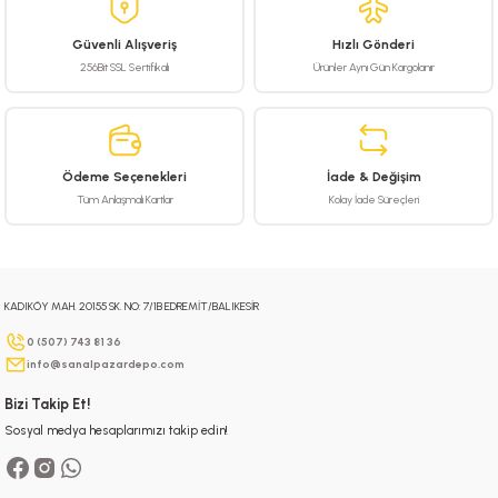
 Hava Tabancası
Güvenli Alışveriş
Hızlı Gönderi
256Bit SSL Sertifikalı
Ürünler Aynı Gün Kargolanır
Makineleri
otoru
ma
Ödeme Seçenekleri
İade & Değişim
lisaj
re
Tüm Anlaşmalı Kartlar
Kolay İade Süreçleri
j Sistemleri
a Polisaj
KADIKÖY MAH. 20155 SK. NO: 7/1B EDREMİT/BALIKESİR
0 (507) 743 81 36
info@sanalpazardepo.com
Bizi Takip Et!
Sosyal medya hesaplarımızı takip edin!