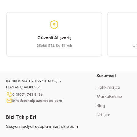
Güvenli Alışveriş
256Bit SSL Sertifikalı
Ür
Kurumsal
KADIKÖY MAH. 20155 SK. NO: 7/1B
Hakkımızda
EDREMİT/BALIKESİR
0 (507) 743 81 36
Markalarımız
info@sanalpazardepo.com
Blog
İletişim
Bizi Takip Et!
Sosyal medya hesaplarımızı takip edin!