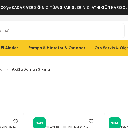
:00'ye KADAR VERDİĞİNİZ TÜM SİPARİŞLERİNİZİ AYNI GÜN KARG
El Aletleri
Pompa & Hidrofor & Outdoor
Oto Servis & Öl
ma
Akülü Somun Sıkma
Einhell
Einhell
%42
%34
S-FS Solo
Einhell TE-CI 18 Li BL Kit 1x4.0 Ah
Einhell TP-