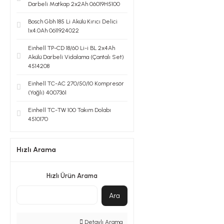
Darbeli Matkap 2x2Ah 06019H5100
Bosch Gbh 185 Li Akülü Kırıcı Delici
1x4.0Ah 0611924022
Einhell TP-CD 18/60 Li-i BL 2x4Ah
Akülü Darbeli Vidalama (Çantalı Set)
4514208
Einhell TC-AC 270/50/10 Kompresör
(Yağlı) 4007361
Einhell TC-TW 100 Takım Dolabı
4510170
Hızlı Arama
Hızlı Ürün Arama
Ara
Detaylı Arama