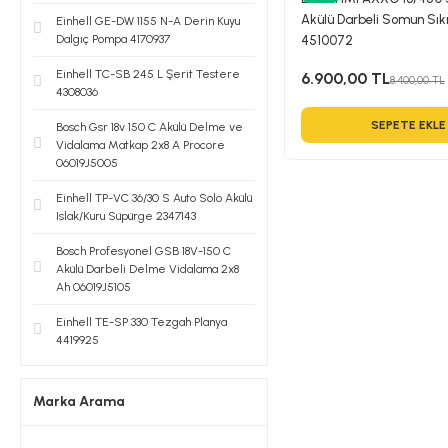
Akülü Darbeli Somun Sı
Einhell GE-DW 1155 N-A Derin Kuyu
Dalgıç Pompa 4170937
4510072
Einhell TC-SB 245 L Şerit Testere
6.900,00 TL
8.400,00 TL
4308036
SEPETE EKLE
Bosch Gsr 18v 150 C Akülü Delme ve
Vidalama Matkap 2x8 A Procore
06019J5005
Einhell TP-VC 36/30 S Auto Solo Akülü
Islak/Kuru Süpürge 2347143
Bosch Profesyonel GSB 18V-150 C
Akülü Darbeli Delme Vidalama 2x8
Ah 06019J5105
Einhell TE-SP 330 Tezgah Planya
4419925
Marka Arama