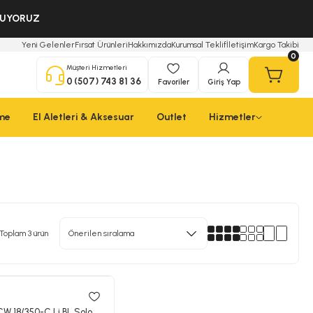
OLUYORUZ
Yeni Gelenler
Fırsat Ürünleri
Hakkımızda
Kurumsal Teklif
İletişim
Kargo Takibi
0
Müşteri Hizmetleri
0 (507) 743 81 36
Favoriler
Giriş Yap
çme
El Aletleri & Aksesuar
Outlet
Hizmetler
Toplam 3 ürün
CW 18/350-C Li BL Solo