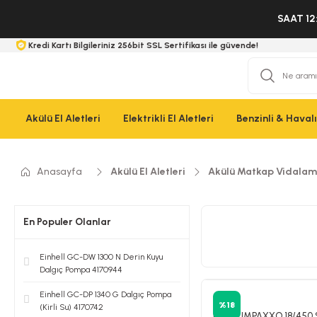
SAAT 12
Kredi Kartı Bilgileriniz 256bit SSL Sertifikası ile güvende!
Akülü El Aletleri
Elektrikli El Aletleri
Benzinli & Havalı 
Anasayfa
Akülü El Aletleri
Akülü Matkap Vidala
En Populer Olanlar
Einhell GC-DW 1300 N Derin Kuyu
Dalgıç Pompa 4170944
Einhell GC-DP 1340 G Dalgıç Pompa
Einhell
%18
(Kirli Su) 4170742
Einhell IMPAXXO 18/450 