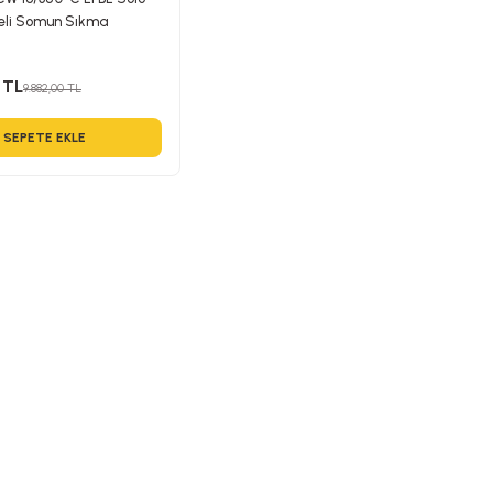
eli Somun Sıkma
 TL
9.882,00 TL
SEPETE EKLE