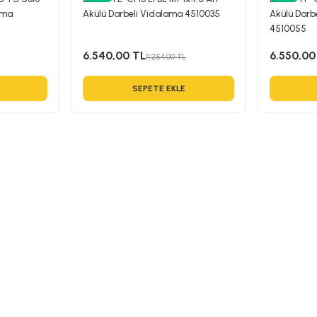
kma
Akülü Darbeli Vidalama 4510035
Akülü Darb
4510055
6.540,00 TL
6.550,00
11.254,00 TL
SEPETE EKLE