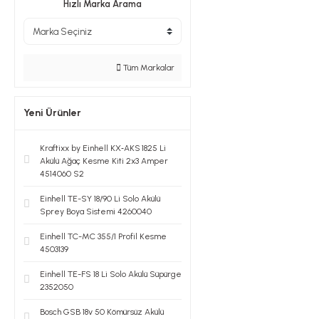
Hızlı Marka Arama
Tüm Markalar
Yeni Ürünler
Kraftixx by Einhell KX‑AKS 1825 Li
Akülü Ağaç Kesme Kiti 2x3 Amper
4514060 S2
Einhell TE-SY 18/90 Li Solo Akülü
Sprey Boya Sistemi 4260040
Einhell TC-MC 355/1 Profil Kesme
4503139
Einhell TE-FS 18 Li Solo Akülü Süpürge
2352050
Bosch GSB 18v 50 Kömürsüz Akülü