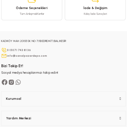
Ödeme Seçenekleri
İade & Değişim
Tüm Anlaşmalı Kartlar
Kolay İade Süreçleri
KADIKÖY MAH. 20155 SK. NO: 7/1B EDREMİT/BALIKESİR
0 (507) 743 81 36
info@sanalpazardepo.com
Bizi Takip Et!
Sosyal medya hesaplarımızı takip edin!
Kurumsal
Yardım Merkezi