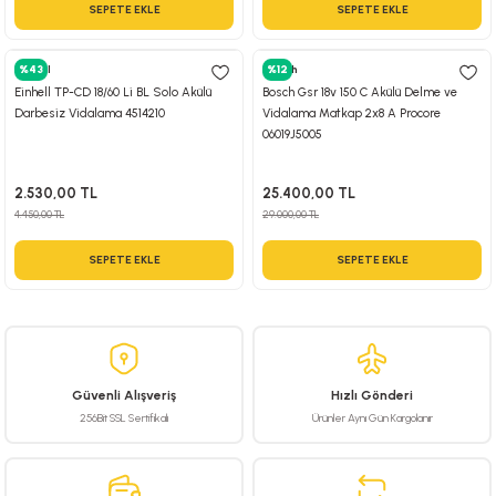
SEPETE EKLE
SEPETE EKLE
Einhell
%43
Bosch
%12
Einhell TP-CD 18/60 Li BL Solo Akülü
Bosch Gsr 18v 150 C Akülü Delme ve
Darbesiz Vidalama 4514210
Vidalama Matkap 2x8 A Procore
06019J5005
2.530,00 TL
25.400,00 TL
4.450,00 TL
29.000,00 TL
SEPETE EKLE
SEPETE EKLE
Güvenli Alışveriş
Hızlı Gönderi
256Bit SSL Sertifikalı
Ürünler Aynı Gün Kargolanır