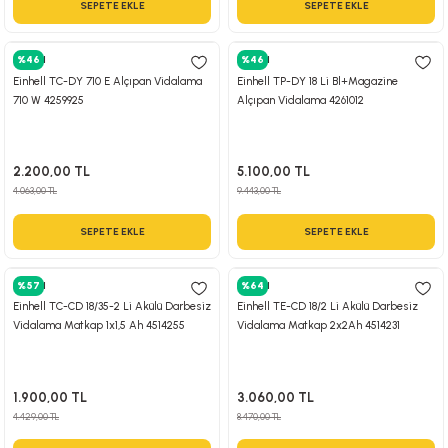
SEPETE EKLE
SEPETE EKLE
 Hava Tabancası
Einhell
%46
Einhell
%46
Makineleri
otoru
Einhell TC-DY 710 E Alçıpan Vidalama
Einhell TP-DY 18 Li Bl+Magazine
710 W 4259925
Alçıpan Vidalama 4261012
ma
lisaj
re
2.200,00 TL
5.100,00 TL
4.063,00 TL
9.443,00 TL
j Sistemleri
a Polisaj
SEPETE EKLE
SEPETE EKLE
Einhell
%57
Einhell
%64
Einhell TC-CD 18/35-2 Li Akülü Darbesiz
Einhell TE-CD 18/2 Li Akülü Darbesiz
Vidalama Matkap 1x1,5 Ah 4514255
Vidalama Matkap 2x2Ah 4514231
1.900,00 TL
3.060,00 TL
4.429,00 TL
8.470,00 TL