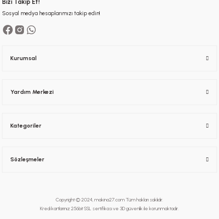
Bizi Takip Et!
Sosyal medya hesaplarımızı takip edin!
Kurumsal
Yardım Merkezi
Kategoriler
Sözleşmeler
Copyright © 2024, makina27.com Tüm hakları saklıdır.
Kredi kartlarınız 256bit SSL sertifikası ve 3D güvenlik ile korunmaktadır.