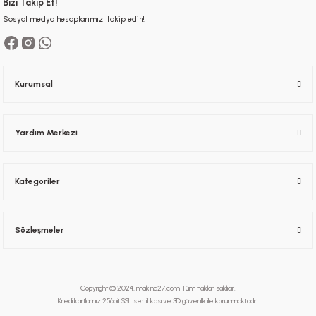
Bizi Takip Et!
Sosyal medya hesaplarımızı takip edin!
Kurumsal
Yardım Merkezi
Kategoriler
Sözleşmeler
Copyright © 2024, makina27.com Tüm hakları saklıdır.
Kredi kartlarınız 256bit SSL sertifikası ve 3D güvenlik ile korunmaktadır.