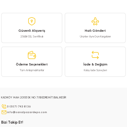
Bu ürünün fiyat bilgisi, resim, ürün açıklamalarında ve diğer konularda
yetersiz gördüğünüz noktaları öneri formunu kullanarak tarafımıza
iletebilirsiniz.
Görüş ve önerileriniz için teşekkür ederiz.
Güvenli Alışveriş
Hızlı Gönderi
Ürün resmi kalitesiz, bozuk veya görüntülenemiyor.
256Bit SSL Sertifikalı
Ürünler Aynı Gün Kargolanır
Ürün açıklamasında eksik bilgiler bulunuyor.
Ürün bilgilerinde hatalar bulunuyor.
Ürün fiyatı diğer sitelerden daha pahalı.
Ödeme Seçenekleri
İade & Değişim
Bu ürüne benzer farklı alternatifler olmalı.
Tüm Anlaşmalı Kartlar
Kolay İade Süreçleri
KADIKÖY MAH. 20155 SK. NO: 7/1B EDREMİT/BALIKESİR
Gönder
0 (507) 743 81 36
info@sanalpazardepo.com
Bizi Takip Et!