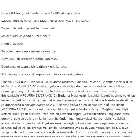
Power X-Change akü sistemi üyesi,1x18V akü gereklidir
Lazerle kesilmiş ve elmasla taşlanmış çelikten yapılmış bıçaklar
Ergonomik, mikro şalterli ön tutma kolu
Metal dişliler sayesinde uzun ömür
Kırpıntı siperliği
Kesiciler üzerinden alüminyum koruma
Duvar askı delikleri olan darbe koruması
Depolama ve taşıma için sağlam kesici koruma
Akü ve şarj cihazı dahil değildir (ayrı olarak satın alınabilir)
Einhell ARCURRA 18/55 Akülü Çit Budama Makinesi Einhell'in Power X-Change ailesinin güçlü
bir üyesidir. Yenilikçi PXC serisi gerçekten etkileyici performans ve maksimum esneklik sunar:
Lityum-iyon şarj edilebilir aküler Einhell sistem serisindeki aletler arasında serbestçe
değiştirilebilir. ARCURRA 18/55 Akülü Çit Budama Makinesinin bıçakları lazerle kesilmiş ve elmas
taşlanmış çelikten yapılmıştır ve maksimum hassasiyet ve dayanıklılık için tasarlanmıştır. Akülü
çit düzeltici bu bıçaklarla dakikada 2.400 kesime kadar 55 cm kesme uzunluğuna ulaşır.
ARCURRA 18/55'in ergonomik, dar sapı bir mikro şalter ile donatılmıştır. Sağlam metal dişli
sistemi, akülü çit düzelticinin uzun ömürlü olmasını sağlar. Çitleri düzeltirken, sağlanan pratik
toplayıcı sayesinde kırpıntılar kenarın üstünden inanılmaz kolaylıkla taşınabilir. Kesicilerin
üzerindeki alüminyum kapak bıçakları korur ve sağlam kesici koruması depolama sırasında
koruma sağlar ve güvenli taşıma için de kullanılabilir. Ayrıca duvara montaj için bir tutucuya
sahip bir darbe koruma muhafazası da teslimata dahildir. Bu ünite akü ve şarj cihazı olmadan
teslim edilir, bunlar ayrı olarak temin edilebilir - örneğin pratik bir başlangıç seti olarak. Einhell