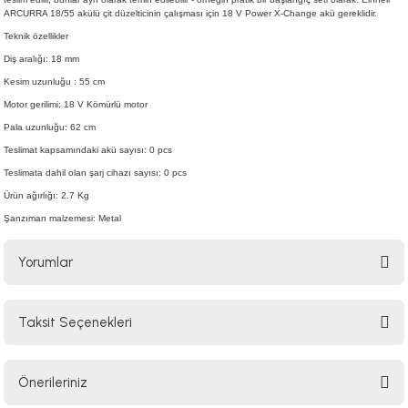
ARCURRA 18/55 akülü çit düzelticinin çalışması için 18 V Power X-Change akü gereklidir.
Teknik özellikler
Diş aralığı: 18 mm
Kesim uzunluğu : 55 cm
Motor gerilimi: 18 V Kömürlü motor
Pala uzunluğu: 62 cm
Teslimat kapsamındaki akü sayısı: 0 pcs
Teslimata dahil olan şarj cihazı sayısı: 0 pcs
Ürün ağırlığı: 2.7 Kg
Şanzıman malzemesi: Metal
Yorumlar
Taksit Seçenekleri
Bu ürüne ilk yorumu siz yapın!
Önerileriniz
Yorum Yaz