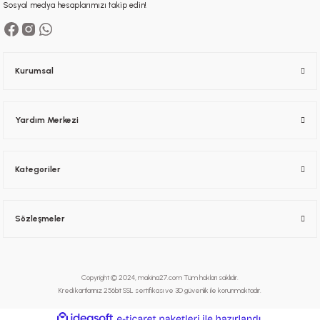
Sosyal medya hesaplarımızı takip edin!
Kurumsal
Yardım Merkezi
Kategoriler
Sözleşmeler
Copyright © 2024, makina27.com Tüm hakları saklıdır.
Kredi kartlarınız 256bit SSL sertifikası ve 3D güvenlik ile korunmaktadır.
ideasoft
ile
e-