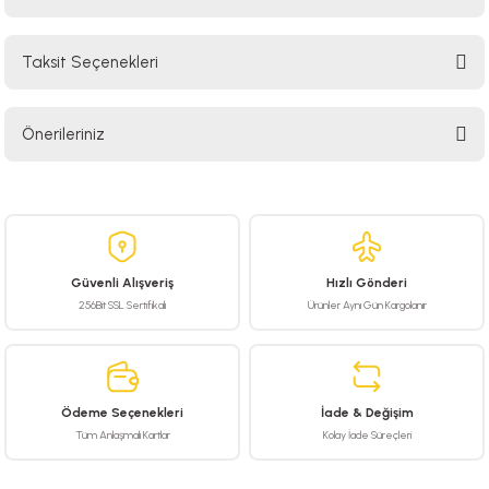
Taksit Seçenekleri
Bu ürüne ilk yorumu siz yapın!
Önerileriniz
Yorum Yaz
Bu ürünün fiyat bilgisi, resim, ürün açıklamalarında ve diğer konularda
yetersiz gördüğünüz noktaları öneri formunu kullanarak tarafımıza
iletebilirsiniz.
Görüş ve önerileriniz için teşekkür ederiz.
Güvenli Alışveriş
Hızlı Gönderi
Ürün resmi kalitesiz, bozuk veya görüntülenemiyor.
256Bit SSL Sertifikalı
Ürünler Aynı Gün Kargolanır
Ürün açıklamasında eksik bilgiler bulunuyor.
Ürün bilgilerinde hatalar bulunuyor.
Ürün fiyatı diğer sitelerden daha pahalı.
Ödeme Seçenekleri
İade & Değişim
Bu ürüne benzer farklı alternatifler olmalı.
Tüm Anlaşmalı Kartlar
Kolay İade Süreçleri