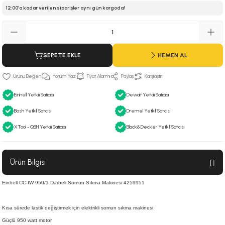
12:00'a kadar verilen siparişler aynı gün kargoda!
 Hava Tabancası
Makineleri
otoru
SEPETE EKLE
HEMEN AL
ma
Yorum Yaz
Fiyat Alarmı
Paylaş
Karşılaştır
lisaj
re
Einhell Yetkili Satıcısı
Dewalt Yetkili Satıcısı
j Sistemleri
a Polisaj
Bosh Yetkili Satıcısı
Dremel Yetkili Satıcısı
XTool - QBH Yetkili Satıcısı
Black&Decker Yetkili Satıcısı
Ürün Bilgisi
Einhell CC-IW 950/1 Darbeli Somun Sıkma Makinesi 4259951
Kısa sürede lastik değiştirmek için elektrikli somun sıkma makinesi
Güçlü 950 watt motor