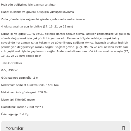
Hızlı yön değiştirme için basmalı anahtar
Rahat kullanım ve güvenli tutuş için yumuşak kavrama
Zorlu görevler için sağlam bir gövde içinde darbe mekanizması
4 lokma anahtar ucu ile birlikte (17, 19, 21 ve 22 mm)
Kullanışlı ve güçlü CC-IW 950/1 elektrikli darbeli somun sıkma, lastikleri zahmetsizce ve çok kısa
sürede değiştirmek için çok yönlü bir yardımcıdır. Kavrama bölgelerindeki yumuşak tutuş
sayesinde her zaman rahat kullanım ve güvenli tutuş sağlanır. Ayrıca, basmalı anahtar hızlı bir
şekilde yön değiştirmeye olanak sağlar. Sağlam gövde, güçlü 950 W ve 450 newton metre tork,
çok çeşitli zorlu işlerin yapılmasını sağlar. Araba darbeli anahtarı dört lokma anahtar ucuyla (17,
19, 21 ve 22 mm) birlikte gelir.
Teknik özellikler
Güç: 950 W
Güç kablosu uzunluğu: 2 m
Maksimum serbest bırakma torku.: 550 Nm
Maksimum tork göstergesi: 450 Nm
Motor tipi: Kömürlü motor
Rölanti hızı maks.: 2300 min^-1
Ürün ağırlığı: 3.4 Kg
Yorumlar