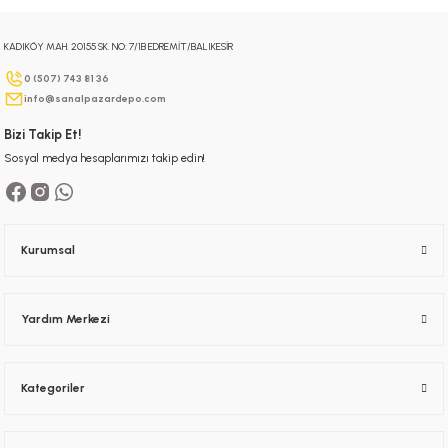
KADIKÖY MAH. 20155 SK. NO: 7/1B EDREMİT/BALIKESİR
Gönder
0 (507) 743 81 36
info@sanalpazardepo.com
Bizi Takip Et!
Sosyal medya hesaplarımızı takip edin!
Kurumsal
Yardım Merkezi
Kategoriler