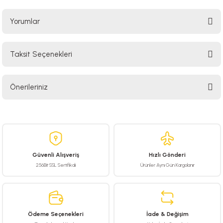
Yorumlar
Taksit Seçenekleri
Bu ürüne ilk yorumu siz yapın!
Önerileriniz
Yorum Yaz
Bu ürünün fiyat bilgisi, resim, ürün açıklamalarında ve diğer konularda
yetersiz gördüğünüz noktaları öneri formunu kullanarak tarafımıza
iletebilirsiniz.
Görüş ve önerileriniz için teşekkür ederiz.
Güvenli Alışveriş
Hızlı Gönderi
Ürün resmi kalitesiz, bozuk veya görüntülenemiyor.
256Bit SSL Sertifikalı
Ürünler Aynı Gün Kargolanır
Ürün açıklamasında eksik bilgiler bulunuyor.
Ürün bilgilerinde hatalar bulunuyor.
Ürün fiyatı diğer sitelerden daha pahalı.
Ödeme Seçenekleri
İade & Değişim
Bu ürüne benzer farklı alternatifler olmalı.