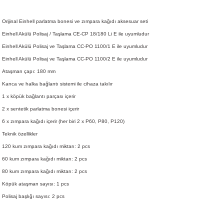
Orijinal Einhell parlatma bonesi ve zımpara kağıdı aksesuar seti
Einhell Akülü Polisaj / Taşlama CE-CP 18/180 Li E ile uyumludur
Einhell Akülü Polisaj ve Taşlama CC-PO 1100/1 E ile uyumludur
Einhell Akülü Polisaj ve Taşlama CC-PO 1100/2 E ile uyumludur
Ataşman çapı: 180 mm
Kanca ve halka bağlantı sistemi ile cihaza takılır
1 x köpük bağlantı parçası içerir
2 x sentetik parlatma bonesi içerir
6 x zımpara kağıdı içerir (her biri 2 x P60, P80, P120)
Teknik özellikler
120 kum zımpara kağıdı miktarı: 2 pcs
60 kum zımpara kağıdı miktarı: 2 pcs
80 kum zımpara kağıdı miktarı: 2 pcs
Köpük ataşman sayısı: 1 pcs
Polisaj başlığı sayısı: 2 pcs