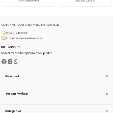
Tüm Anlaşmalı Kartlar
Kolay İade Süreçleri
KADIKÖY MAH. 20155 SK. NO: 7/1B EDREMİT/BALIKESİR
Gönder
0 (507) 743 81 36
info@sanalpazardepo.com
Bizi Takip Et!
Sosyal medya hesaplarımızı takip edin!
Kurumsal
Yardım Merkezi
Kategoriler