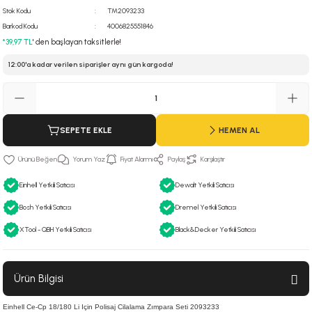
Stok Kodu
TM2093233
 Hava Tabancası
Barkod Kodu
4006825551846
*39,97 TL
' den başlayan taksitlerle!
Makineleri
otoru
12:00'a kadar verilen siparişler aynı gün kargoda!
ma
lisaj
re
SEPETE EKLE
HEMEN AL
j Sistemleri
a Polisaj
Yorum Yaz
Fiyat Alarmı
Paylaş
Karşılaştır
Einhell Yetkili Satıcısı
Dewalt Yetkili Satıcısı
Bosh Yetkili Satıcısı
Dremel Yetkili Satıcısı
XTool - QBH Yetkili Satıcısı
Black&Decker Yetkili Satıcısı
Ürün Bilgisi
Einhell Ce-Cp 18/180 Li Için Polisaj Cilalama Zımpara Seti 2093233