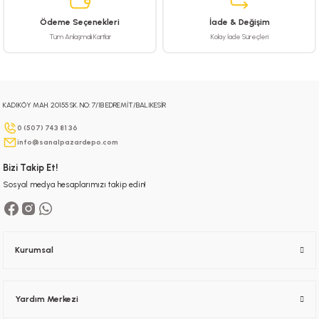
Ürün fiyatı diğer sitelerden daha pahalı.
Ödeme Seçenekleri
İade & Değişim
Bu ürüne benzer farklı alternatifler olmalı.
Tüm Anlaşmalı Kartlar
Kolay İade Süreçleri
KADIKÖY MAH. 20155 SK. NO: 7/1B EDREMİT/BALIKESİR
Gönder
0 (507) 743 81 36
info@sanalpazardepo.com
Bizi Takip Et!
Sosyal medya hesaplarımızı takip edin!
Kurumsal
Yardım Merkezi