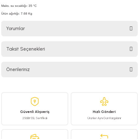
Maks. su sıcaklığı: 35 °C
Ürün ağırlığı: 7.68 Kg
Yorumlar
Taksit Seçenekleri
Bu ürüne ilk yorumu siz yapın!
Önerileriniz
Yorum Yaz
Bu ürünün fiyat bilgisi, resim, ürün açıklamalarında ve diğer konularda
yetersiz gördüğünüz noktaları öneri formunu kullanarak tarafımıza
iletebilirsiniz.
Görüş ve önerileriniz için teşekkür ederiz.
Güvenli Alışveriş
Hızlı Gönderi
Ürün resmi kalitesiz, bozuk veya görüntülenemiyor.
256Bit SSL Sertifikalı
Ürünler Aynı Gün Kargolanır
Ürün açıklamasında eksik bilgiler bulunuyor.
Ürün bilgilerinde hatalar bulunuyor.