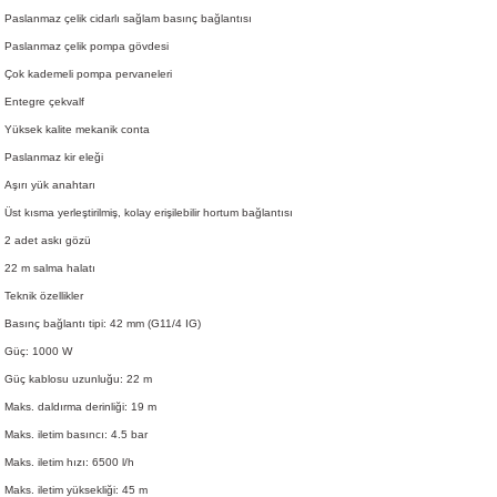
Paslanmaz çelik cidarlı sağlam basınç bağlantısı
Paslanmaz çelik pompa gövdesi
Çok kademeli pompa pervaneleri
Entegre çekvalf
Yüksek kalite mekanik conta
Paslanmaz kir eleği
Aşırı yük anahtarı
Üst kısma yerleştirilmiş, kolay erişilebilir hortum bağlantısı
2 adet askı gözü
22 m salma halatı
Teknik özellikler
Basınç bağlantı tipi: 42 mm (G11/4 IG)
Güç: 1000 W
Güç kablosu uzunluğu: 22 m
Maks. daldırma derinliği: 19 m
Maks. iletim basıncı: 4.5 bar
Maks. iletim hızı: 6500 l/h
Maks. iletim yüksekliği: 45 m