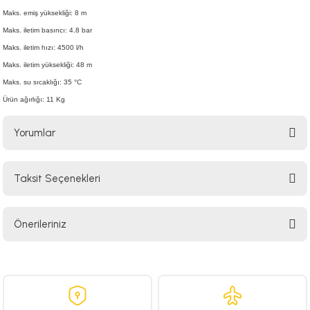
Maks. emiş yüksekliği: 8 m
Maks. iletim basıncı: 4.8 bar
Maks. iletim hızı: 4500 l/h
Maks. iletim yüksekliği: 48 m
Maks. su sıcaklığı: 35 °C
Ürün ağırlığı: 11 Kg
Yorumlar
Taksit Seçenekleri
Bu ürüne ilk yorumu siz yapın!
Önerileriniz
Yorum Yaz
Bu ürünün fiyat bilgisi, resim, ürün açıklamalarında ve diğer konularda
yetersiz gördüğünüz noktaları öneri formunu kullanarak tarafımıza
iletebilirsiniz.
Görüş ve önerileriniz için teşekkür ederiz.