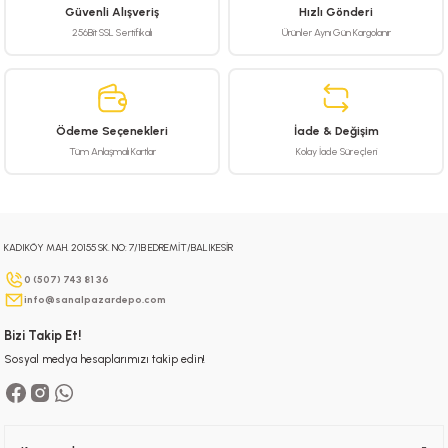
Güvenli Alışveriş
Hızlı Gönderi
Ürün resmi kalitesiz, bozuk veya görüntülenemiyor.
256Bit SSL Sertifikalı
Ürünler Aynı Gün Kargolanır
Ürün açıklamasında eksik bilgiler bulunuyor.
Ürün bilgilerinde hatalar bulunuyor.
Ürün fiyatı diğer sitelerden daha pahalı.
Ödeme Seçenekleri
İade & Değişim
Bu ürüne benzer farklı alternatifler olmalı.
Tüm Anlaşmalı Kartlar
Kolay İade Süreçleri
KADIKÖY MAH. 20155 SK. NO: 7/1B EDREMİT/BALIKESİR
Gönder
0 (507) 743 81 36
info@sanalpazardepo.com
Bizi Takip Et!
Sosyal medya hesaplarımızı takip edin!