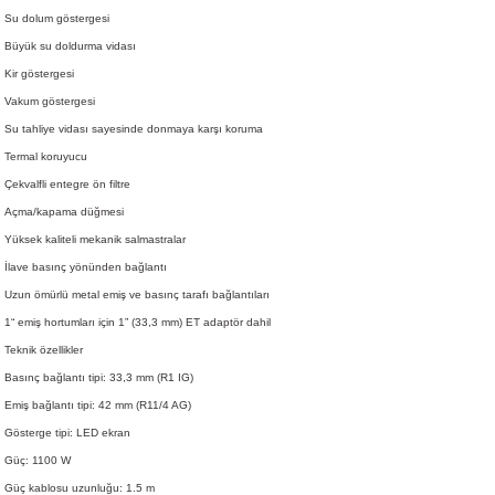
Su dolum göstergesi
Büyük su doldurma vidası
Kir göstergesi
Vakum göstergesi
Su tahliye vidası sayesinde donmaya karşı koruma
Termal koruyucu
Çekvalfli entegre ön filtre
Açma/kapama düğmesi
Yüksek kaliteli mekanik salmastralar
İlave basınç yönünden bağlantı
Uzun ömürlü metal emiş ve basınç tarafı bağlantıları
1“ emiş hortumları için 1” (33,3 mm) ET adaptör dahil
Teknik özellikler
Basınç bağlantı tipi: 33,3 mm (R1 IG)
Emiş bağlantı tipi: 42 mm (R11/4 AG)
Gösterge tipi: LED ekran
Güç: 1100 W
Güç kablosu uzunluğu: 1.5 m