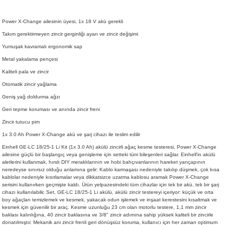
Power X-Change ailesinin üyesi, 1x 18 V akü gerekli
Takım gerektirmeyen zincir gerginliği ayarı ve zincir değişimi
Yumuşak kavramalı ergonomik sap
Metal yakalama pençesi
Kaliteli pala ve zincir
Otomatik zincir yağlama
Geniş yağ doldurma ağzı
Geri tepme koruması ve anında zincir freni
Zincir tutucu pim
1x 3.0 Ah Power X-Change akü ve şarj cihazı ile teslim edilir
Einhell GE-LC 18/25-1 Li Kit (1x 3.0 Ah) akülü zincirli ağaç kesme testeresi, Power X-Change
ailesine güçlü bir başlangıç veya genişleme için setteki tüm bileşenleri sağlar. Einhell'in akülü
aletlerini kullanmak, hırslı DIY meraklılarının ve hobi bahçıvanlarının hareket yarıçapının
neredeyse sınırsız olduğu anlamına gelir: Kablo karmaşası nedeniyle takılıp düşmek, çok kısa
kablolar nedeniyle kısıtlamalar veya dikkatsizce uzatma kablosu aramak Power X-Change
serisini kullanırken geçmişte kaldı. Ürün yelpazesindeki tüm cihazlar için tek bir akü, tek bir şarj
cihazı kullanılabilir. Set, GE-LC 18/25-1 Li akülü, akülü zincir testereyi içeriyor: küçük ve orta
boy ağaçları temizlemek ve kesmek, yakacak odun işlemek ve inşaat kerestesini kısaltmak ve
kesmek için güvenilir bir araç. Kesme uzunluğu 23 cm olan motorlu testere, 1,1 mm zincir
baklası kalınlığına, 40 zincir baklasına ve 3/8" zincir adımına sahip yüksek kaliteli bir zincirle
donatılmıştır. Mekanik ani zincir frenli geri dönüşsüz koruma, kullanıcı için her zaman optimum