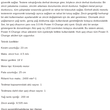
güvenlik sağlar. Testere sıkıştığında derhal devreye girer, böylece zincir derhal durdurulur. Bir
zincir yakalama cıvatası, zincirin atlaması durumunda zinciri durdurur. Sağlam metal pençe
durdurucu, tüm çalışmalar sırasında güvenli ve rahat bir kılavuzluk sağlar, Einhell akülü motorlu
testerenin ergonomik tutamağı ayrıca sağlam ve rahat bir tutuş sağlar. Zincir gerginliği herhangi
bir alet kullanmadan ayarlanabilir ve zinciri değiştirmek için de alet gerekmez. Otomatik zincir
yağlamanın yağ tankı, geniş yağ doldurma ağzı kullanılarak gerektiğinde kolayca doldurulabilir.
Set, bir şarj cihazının yanı sıra 3.0 Ah Power X-Change akü içerir. Güçlü akü bir seviye
göstergesi ile donatılmıştır. Akü şarjı üç LED üzerinden kolayca okunabilir. Bu sistem aküsü,
Power X-Change cihaz ailesinin tüm üyeleriyle birlikte kullanılabilir. Hızlı şarj cihazı tüm Power X-
Change aküleri için uygundur.
Teknik özellikler
Kesim uzunluğu: 23 cm
Maks. zincir hızı: 4.5 m/s
Motor gerilimi: 18 V
Motor tipi: Kömürlü motor
Pala uzunluğu: 25 cm
Rölanti hızı maks.: 2400 min^-1
Teslimat kapsamındaki akü sayısı: 1
Teslimata dahil olan şarj cihazı sayısı: 1
Yağ tankı içeriği : 200 ml
Zincir aralığı: 9.535 mm
Zincir gerginliği/sabitleme tipi: Aletsiz