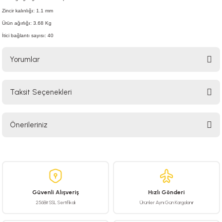
Zincir kalınlığı: 1.1 mm
Ürün ağırlığı: 3.68 Kg
İtici bağlantı sayısı: 40
Yorumlar
Taksit Seçenekleri
Bu ürüne ilk yorumu siz yapın!
Önerileriniz
Yorum Yaz
Bu ürünün fiyat bilgisi, resim, ürün açıklamalarında ve diğer konularda
yetersiz gördüğünüz noktaları öneri formunu kullanarak tarafımıza
iletebilirsiniz.
Görüş ve önerileriniz için teşekkür ederiz.
Güvenli Alışveriş
Hızlı Gönderi
Ürün resmi kalitesiz, bozuk veya görüntülenemiyor.
256Bit SSL Sertifikalı
Ürünler Aynı Gün Kargolanır
Ürün açıklamasında eksik bilgiler bulunuyor.