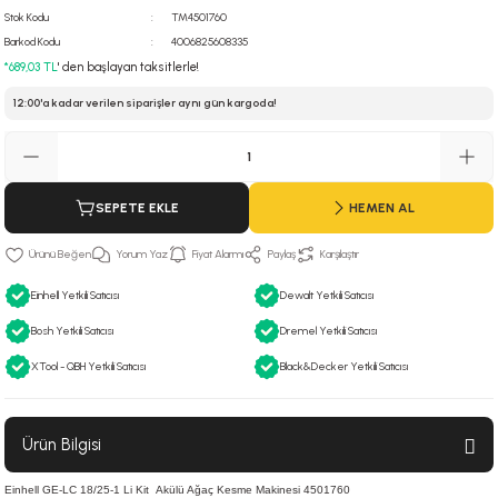
Stok Kodu
TM4501760
 Hava Tabancası
Barkod Kodu
4006825608335
*689,03 TL
' den başlayan taksitlerle!
Makineleri
otoru
12:00'a kadar verilen siparişler aynı gün kargoda!
ma
lisaj
re
SEPETE EKLE
HEMEN AL
j Sistemleri
a Polisaj
Yorum Yaz
Fiyat Alarmı
Paylaş
Karşılaştır
Einhell Yetkili Satıcısı
Dewalt Yetkili Satıcısı
Bosh Yetkili Satıcısı
Dremel Yetkili Satıcısı
XTool - QBH Yetkili Satıcısı
Black&Decker Yetkili Satıcısı
Ürün Bilgisi
Einhell GE-LC 18/25-1 Li Kit Akülü Ağaç Kesme Makinesi 4501760