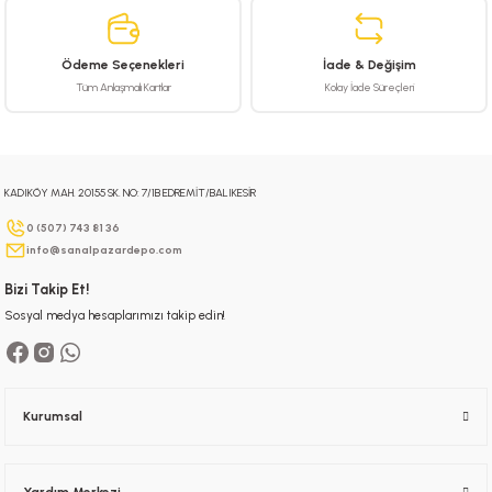
Ürün bilgilerinde hatalar bulunuyor.
Ürün fiyatı diğer sitelerden daha pahalı.
Ödeme Seçenekleri
İade & Değişim
Bu ürüne benzer farklı alternatifler olmalı.
Tüm Anlaşmalı Kartlar
Kolay İade Süreçleri
KADIKÖY MAH. 20155 SK. NO: 7/1B EDREMİT/BALIKESİR
Gönder
0 (507) 743 81 36
info@sanalpazardepo.com
Bizi Takip Et!
Sosyal medya hesaplarımızı takip edin!
Kurumsal