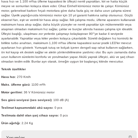
hava hızı ve 1.100 m³/sa üfleme kapasitesi ile üfleyici nemli yaprakları, kiri ve hatta küçük
meyve ve somunları kolayca idare eder. Cihaz Einhell kömürsüz motor ile çalışır. Kömürsüz
motor, geleneksel karbon fırçalı motorlara göre daha fazla güç ve daha uzun çalışma süresi
sağlar. Üyelik yaptığınızda kömürsüz motor için 10 yıl garanti hakkına sahip olursunuz. Güçlü
eksenel fan, eşit ve verimli bir hava akışı sağlar. İkili çalışma modu, üfleme aparatını kullanarak
maksimum hava akışı sağlar, daha büyük yüzeyler ve nemli yapraklar için mükemmeldir veya
ataşman olmadan maksimum hız sağlar, çalılar ve burçlar altında hassas çalışma için idealdir.
Üfleyici başlığı, ulaşılması zor yerlerde çalışmayı kolaylaştıran 90°'ye kadar 4 seviyede
ayarlanabilir. Yapraklar veya kirler yerden kolayca çıkarılabilir. Sürekli değişken hız kontrolü ile
birlikte turbo anahtarı, maksimum 1,100 m³/sa üfleme kapasitesi sunar pratik LED'ler mevcut
ayarlanan hızı gösterir. Yumuşak tutuş ve kolçak içeren dengeli sap rahat kullanım sağlarken,
ön kol kayışı ek destek sağlar ve aletin yönlendirilmesine yardımcı olur. Bu aynı zamanda daha
uzun kullanım sürelerini konforlu ve yorulmadan yapar. Akülü yaprak üfleyici, akü ve şarj cihazı
olmadan teslim edilir. Bunlar ayrı olarak, örneğin uygun bir başlangıç kitinde mevcuttur.
Teknik özellikler
Hava hızı
: 270 Km/h
Maks. üfleme gücü
: 1100 m³/h
Motor gerilimi:
36 V Kömürsüz motor
Ses gücü seviyesi (ses seviyesi)
: 100 dB (A)
Teslimat kapsamındaki akü sayısı
: 0 pcs
Teslimata dahil olan şarj cihazı sayısı
: 0 pcs
Ürün ağırlığı
: 2.24 Kg