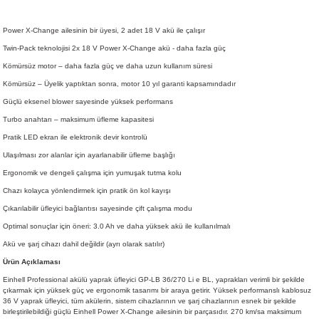
Power X-Change ailesinin bir üyesi, 2 adet 18 V akü ile çalışır
Twin-Pack teknolojisi 2x 18 V Power X-Change akü - daha fazla güç
Kömürsüz motor – daha fazla güç ve daha uzun kullanım süresi
Kömürsüz – Üyelik yaptıktan sonra, motor 10 yıl garanti kapsamındadır
Güçlü eksenel blower sayesinde yüksek performans
Turbo anahtarı – maksimum üfleme kapasitesi
Pratik LED ekran ile elektronik devir kontrolü
Ulaşılması zor alanlar için ayarlanabilir üfleme başlığı
Ergonomik ve dengeli çalışma için yumuşak tutma kolu
Chazı kolayca yönlendirmek için pratik ön kol kayışı
Çıkarılabilir üfleyici bağlantısı sayesinde çift çalışma modu
Optimal sonuçlar için öneri: 3.0 Ah ve daha yüksek akü ile kullanılmalı
Akü ve şarj cihazı dahil değildir (ayrı olarak satılır)
Ürün Açıklaması
Einhell Professional akülü yaprak üfleyici GP-LB 36/270 Li e BL, yaprakları verimli bir şekilde
çıkarmak için yüksek güç ve ergonomik tasarımı bir araya getirir. Yüksek performanslı kablosuz
36 V yaprak üfleyici, tüm akülerin, sistem cihazlarının ve şarj cihazlarının esnek bir şekilde
birleştirilebildiği güçlü Einhell Power X-Change ailesinin bir parçasıdır. 270 km/sa maksimum