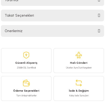
Yorumlar
Taksit Seçenekleri
Bu ürüne ilk yorumu siz yapın!
Önerileriniz
Yorum Yaz
Bu ürünün fiyat bilgisi, resim, ürün açıklamalarında ve diğer konularda
yetersiz gördüğünüz noktaları öneri formunu kullanarak tarafımıza
iletebilirsiniz.
Görüş ve önerileriniz için teşekkür ederiz.
Güvenli Alışveriş
Hızlı Gönderi
Ürün resmi kalitesiz, bozuk veya görüntülenemiyor.
256Bit SSL Sertifikalı
Ürünler Aynı Gün Kargolanır
Ürün açıklamasında eksik bilgiler bulunuyor.
Ürün bilgilerinde hatalar bulunuyor.
Ürün fiyatı diğer sitelerden daha pahalı.
Ödeme Seçenekleri
İade & Değişim
Bu ürüne benzer farklı alternatifler olmalı.
Tüm Anlaşmalı Kartlar
Kolay İade Süreçleri