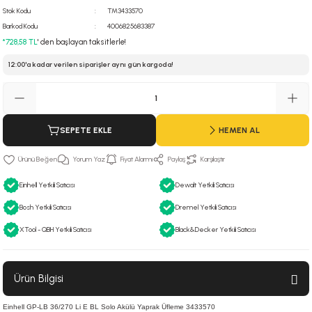
Stok Kodu
TM3433570
 Hava Tabancası
Barkod Kodu
4006825683387
*728,58 TL
' den başlayan taksitlerle!
Makineleri
otoru
12:00'a kadar verilen siparişler aynı gün kargoda!
ma
lisaj
re
SEPETE EKLE
HEMEN AL
j Sistemleri
a Polisaj
Yorum Yaz
Fiyat Alarmı
Paylaş
Karşılaştır
Einhell Yetkili Satıcısı
Dewalt Yetkili Satıcısı
Bosh Yetkili Satıcısı
Dremel Yetkili Satıcısı
XTool - QBH Yetkili Satıcısı
Black&Decker Yetkili Satıcısı
Ürün Bilgisi
Einhell GP-LB 36/270 Li E BL Solo Akülü Yaprak Üfleme 3433570