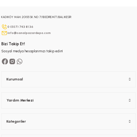
KADIKÖY MAH. 20155 SK. NO: 7/1B EDREMİT/BALIKESİR
Gönder
0 (507) 743 81 36
info@sanalpazardepo.com
Bizi Takip Et!
Sosyal medya hesaplarımızı takip edin!
Kurumsal
Yardım Merkezi
Kategoriler