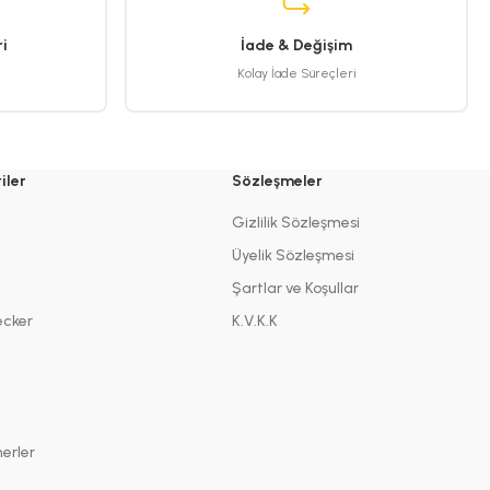
i
İade & Değişim
Kolay İade Süreçleri
iler
Sözleşmeler
Gizlilik Sözleşmesi
Üyelik Sözleşmesi
Şartlar ve Koşullar
ecker
K.V.K.K
erler