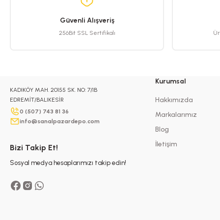
Ürün bilgilerinde hatalar bulunuyor.
Ürün fiyatı diğer sitelerden daha pahalı.
Güvenli Alışveriş
256Bit SSL Sertifikalı
Ür
Bu ürüne benzer farklı alternatifler olmalı.
Kurumsal
KADIKÖY MAH. 20155 SK. NO: 7/1B
Hakkımızda
EDREMİT/BALIKESİR
0 (507) 743 81 36
Markalarımız
info@sanalpazardepo.com
Blog
İletişim
Bizi Takip Et!
Sosyal medya hesaplarımızı takip edin!