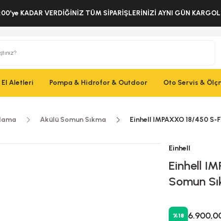
:00'ye KADAR VERDİĞİNİZ TÜM SİPARİŞLERİNİZİ AYNI GÜN KARG
El Aletleri
Pompa & Hidrofor & Outdoor
Oto Servis & Öl
alama
Akülü Somun Sıkma
Einhell IMPAXXO 18/450 S-
Einhell
Einhell I
Somun Sı
6.900,0
%18