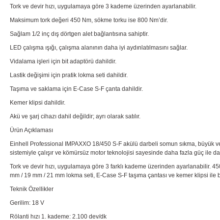
Tork ve devir hızı, uygulamaya göre 3 kademe üzerinden ayarlanabilir.
Maksimum tork değeri 450 Nm, sökme torku ise 800 Nm’dir.
Sağlam 1/2 inç dış dörtgen alet bağlantısına sahiptir.
LED çalışma ışığı, çalışma alanının daha iyi aydınlatılmasını sağlar.
Vidalama işleri için bit adaptörü dahildir.
Lastik değişimi için pratik lokma seti dahildir.
Taşıma ve saklama için E-Case S-F çanta dahildir.
Kemer klipsi dahildir.
Akü ve şarj cihazı dahil değildir; ayrı olarak satılır.
Ürün Açıklaması
Einhell Professional IMPAXXO 18/450 S-F akülü darbeli somun sıkma, büyük veya
sistemiyle çalışır ve kömürsüz motor teknolojisi sayesinde daha fazla güç ile d
Tork ve devir hızı, uygulamaya göre 3 farklı kademe üzerinden ayarlanabilir. 
mm / 19 mm / 21 mm lokma seti, E-Case S-F taşıma çantası ve kemer klipsi ile bir
Teknik Özellikler
Gerilim: 18 V
Rölanti hızı 1. kademe: 2.100 dev/dk