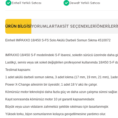
Einhell Yetkili Satıcısı
Dewalt Yetkili Satıcısı
ÜRÜN BILGISI
YORUMLAR
TAKSIT SEÇENEKLERI
ÖNERILERI
Einhell IMPAXXO 18/450 S-FS Solo Akülü Darbeli Somun Sıkma 4510072
IMPAXXO 18/450 S-F modelindeki S-F ibaresi, soketin sürücü üzerinde daha güvenli
Lastikçi, servis veya sık soket değiştirilen profesyonel kullanımda 18/450 S-F da
Teslimat kapsamı:
1 adet akülü darbeli somun sıkma, 3 adet lokma (17 mm, 19 mm, 21 mm), 1adet 
Power X-Change ailesinin bir üyesidir; 1 adet 18 V akü ile çalışır.
Kömürsüz motor teknolojisi daha fazla güç ve daha uzun çalışma süresi sağlar.
Kayıt sonrasında kömürsüz motor 10 yıl garanti kapsamındadır.
Büyük veya uzun vidaların zahmetsiz şekilde sıkılması için tasarlanmıştır.
Yüksek torku, bijon somunlarının kolayca gevşetilmesine yardımcı olur.