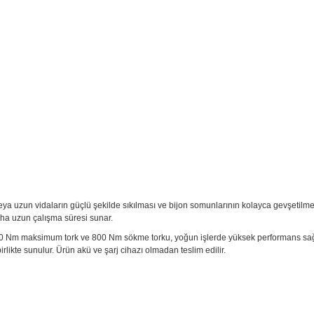
 uzun vidaların güçlü şekilde sıkılması ve bijon somunlarının kolayca gevşetilmesi
aha uzun çalışma süresi sunar.
450 Nm maksimum tork ve 800 Nm sökme torku, yoğun işlerde yüksek performans sağlar
likte sunulur. Ürün akü ve şarj cihazı olmadan teslim edilir.