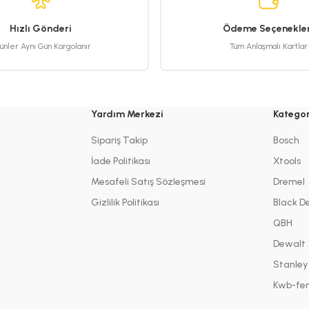
Hızlı Gönderi
Ödeme Seçenekler
ünler Aynı Gün Kargolanır
Tüm Anlaşmalı Kartlar
Yardım Merkezi
Kategor
Gönder
Sipariş Takip
Bosch
İade Politikası
Xtools
Mesafeli Satış Sözleşmesi
Dremel
Gizlilik Politikası
Black D
QBH
Dewalt
Stanley
Kwb-fen