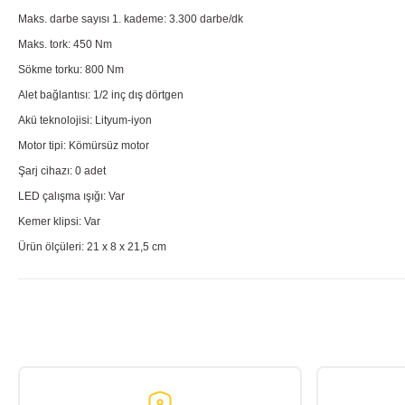
Maks. darbe sayısı 1. kademe: 3.300 darbe/dk
Maks. tork: 450 Nm
Sökme torku: 800 Nm
Alet bağlantısı: 1/2 inç dış dörtgen
Akü teknolojisi: Lityum-iyon
Motor tipi: Kömürsüz motor
Şarj cihazı: 0 adet
LED çalışma ışığı: Var
Kemer klipsi: Var
Ürün ölçüleri: 21 x 8 x 21,5 cm
Bu ürünün fiyat bilgisi, resim, ürün açıklamalarında ve diğer konularda yete
Görüş ve önerileriniz için teşekkür ederiz.
Ürün resmi kalitesiz, bozuk veya görüntülenemiyor.
Ürün açıklamasında eksik bilgiler bulunuyor.