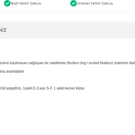
Bosh Yetkili Satıcısı
Dremel Yetkili Satıcısı
NIZ
 tutulmasını sağlayan bir sabitleme (friction ring / socket fixation) sistemini ifad
ha avantajlıdır.
bit adaptörü, 1adet E-Case S-F, 1 adet kemer klipsi