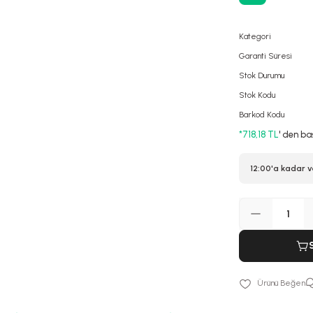
Kategori
Garanti Süresi
Stok Durumu
Stok Kodu
Barkod Kodu
*718,18 TL
' den ba
12:00'a kadar v