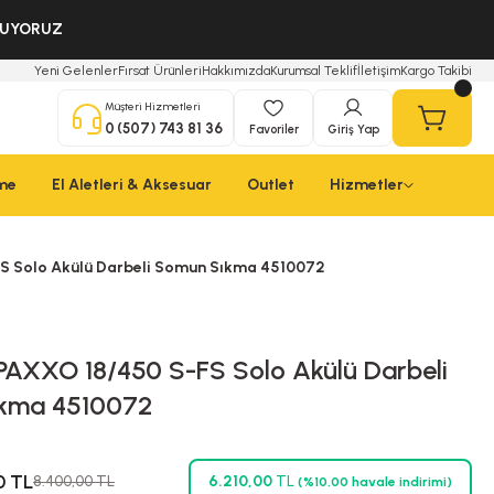
OLUYORUZ
Yeni Gelenler
Fırsat Ürünleri
Hakkımızda
Kurumsal Teklif
İletişim
Kargo Takibi
Müşteri Hizmetleri
0 (507) 743 81 36
Favoriler
Giriş Yap
çme
El Aletleri & Aksesuar
Outlet
Hizmetler
FS Solo Akülü Darbeli Somun Sıkma 4510072
MPAXXO 18/450 S-FS Solo Akülü Darbeli
kma 4510072
0 TL
8.400,00 TL
6.210,00
TL
(%10,00 havale indirimi)