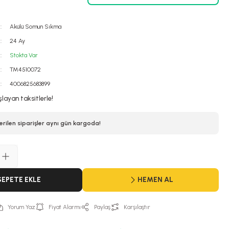
Akülü Somun Sıkma
24 Ay
Stokta Var
TM4510072
4006825683899
şlayan taksitlerle!
erilen siparişler aynı gün kargoda!
SEPETE EKLE
HEMEN AL
Yorum Yaz
Fiyat Alarmı
Paylaş
Karşılaştır