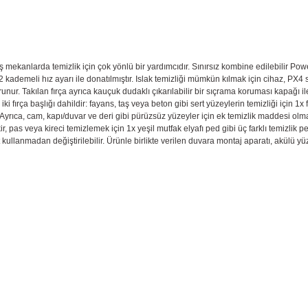
ş mekanlarda temizlik için çok yönlü bir yardımcıdır. Sınırsız kombine edilebilir P
kademeli hız ayarı ile donatılmıştır. Islak temizliği mümkün kılmak için cihaz, PX4 s
 Takılan fırça ayrıca kauçuk dudaklı çıkarılabilir bir sıçrama koruması kapağı ile don
iki fırça başlığı dahildir: fayans, taş veya beton gibi sert yüzeylerin temizliği içi
/50. Ayrıca, cam, kapı/duvar ve deri gibi pürüzsüz yüzeyler için ek temizlik maddesi
pas veya kireci temizlemek için 1x yeşil mutfak elyafı ped gibi üç farklı temizlik ped
a alet kullanmadan değiştirilebilir. Ürünle birlikte verilen duvara montaj aparatı, akül