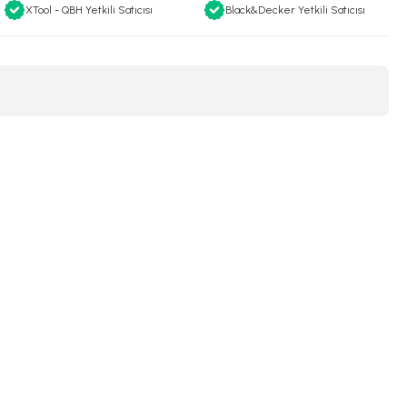
XTool - QBH Yetkili Satıcısı
Black&Decker Yetkili Satıcısı