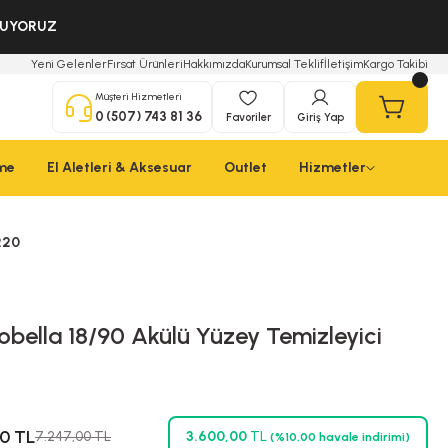
OLUYORUZ
Yeni Gelenler
Fırsat Ürünleri
Hakkımızda
Kurumsal Teklif
İletişim
Kargo Takibi
Müşteri Hizmetleri
0 (507) 743 81 36
Favoriler
Giriş Yap
çme
El Aletleri & Aksesuar
Outlet
Hizmetler
220
cobella 18/90 Akülü Yüzey Temizleyici
0 TL
7.247,00 TL
3.600,00
TL
(%10,00 havale indirimi)