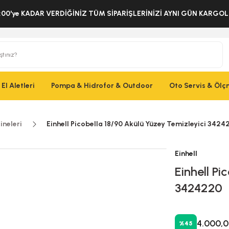
:00'ye KADAR VERDİĞİNİZ TÜM SİPARİŞLERİNİZİ AYNI GÜN KARG
El Aletleri
Pompa & Hidrofor & Outdoor
Oto Servis & Öl
ineleri
Einhell Picobella 18/90 Akülü Yüzey Temizleyici 3424
Einhell
Einhell Pi
3424220
4.000,0
%45