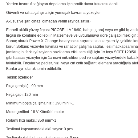
Yerden tasarruf sağlayan depolama için pratik duvar tutucusu dahil
Güvenli ve rahat çalışma için yumuşak kavrama yüzeyleri
Aküsüz ve şarj cihazı olmadan verilir (ayrıca satılır)
Einhell akülü yüzey fırçası PICOBELLA 18/90, bahçe, garaj veya ev gibi iç ve dı
fırçası ile kombine edilebilir. Malzemeye ve uygulamaya göre çalışabilmek için 2 
Sonuç olarak Power X-Change bataryası su sıçramasına karşı en iyi şekilde korunur.
korur. Softgrip yüzeyler kaymaz ve rahat bir çalışma sağlar. Teslimat kapsamına 
jantları gibi farklı yüzeylerin nazik ama etkili temizliği için 1x fırça SOFT 120
gibi hassas yüzeyler için 1x mavi mikrofiber ped ve sağlam yüzeylerdeki kaba kir, 
takılabilir. Fırçalar ve pedler, hızlı veya cırt cırtlı bağlantı elemanı aracılığıyl
Bunlar ayrı olarak temin edilebilir.
Teknik özellikler
Fırça genişliği: 90 mm
Fırça çapı: 120 mm
Minimum boşta çalışma hızı.: 190 min^-1
Motor gerilimi: 18 V Kömürlü motor
Rölanti hızı maks.: 350 min^-1
Teslimat kapsamındaki akü sayısı: 0 pcs
Teslimata dahil olan şarj cihazı sayısı: 0 pcs