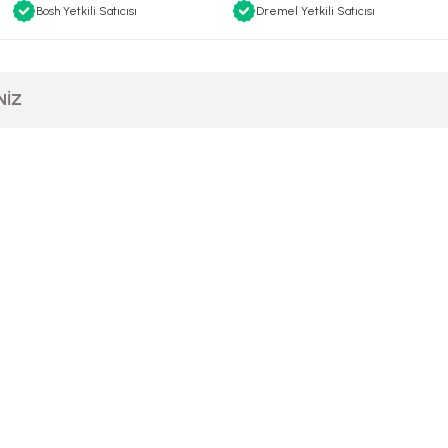
Bosh Yetkili Satıcısı
Dremel Yetkili Satıcısı
NIZ