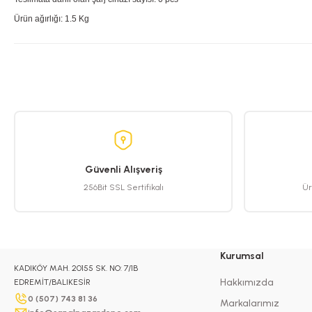
Ürün ağırlığı: 1.5 Kg
Bu ürünün fiyat bilgisi, resim, ürün açıklamalarında ve diğer konularda yete
Görüş ve önerileriniz için teşekkür ederiz.
Ürün resmi kalitesiz, bozuk veya görüntülenemiyor.
Ürün açıklamasında eksik bilgiler bulunuyor.
Ürün bilgilerinde hatalar bulunuyor.
Ürün fiyatı diğer sitelerden daha pahalı.
Güvenli Alışveriş
256Bit SSL Sertifikalı
Ür
Bu ürüne benzer farklı alternatifler olmalı.
Kurumsal
KADIKÖY MAH. 20155 SK. NO: 7/1B
Hakkımızda
EDREMİT/BALIKESİR
0 (507) 743 81 36
Markalarımız