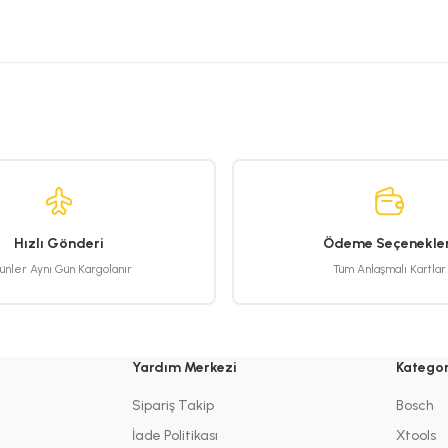
rsiz gördüğünüz noktaları öneri formunu kullanarak tarafımıza iletebilirsiniz.
Bu ürüne ilk yorumu siz yapın!
Yorum Yaz
Hızlı Gönderi
Ödeme Seçenekler
ünler Aynı Gün Kargolanır
Tüm Anlaşmalı Kartlar
Yardım Merkezi
Kategor
Gönder
Sipariş Takip
Bosch
İade Politikası
Xtools