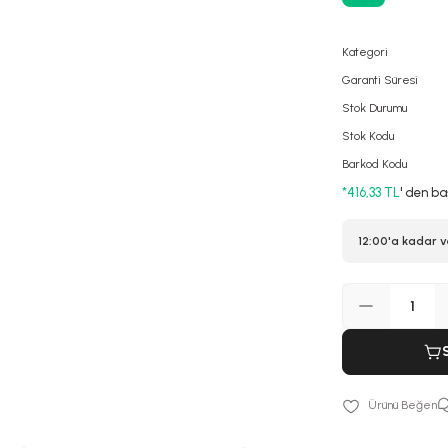
Kategori
Garanti Süresi
Stok Durumu
Stok Kodu
Barkod Kodu
*416,33 TL
' den ba
12:00'a kadar v