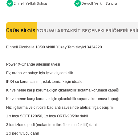
Einhell Yetkili Satıcısı
Dewalt Yetkili Satıcısı
ÜRÜN BILGISI
YORUMLAR
TAKSIT SEÇENEKLERI
ÖNERILERI
Einhell Picobella 18/90 Akülü Yüzey Temizleyici 3424220
Power X-Change ailesinin üyesi
Ev, araba ve bahçe için iç ve dış temizlik
IPX4 su koruma sınıfı, ıslak temizlik için idealdir
Kir ve neme karşı korumak için çıkarılabilir sıçrama koruması kapağı
Kir ve neme karşı korumak için çıkarılabilir sıçrama koruması kapağı
Hızlı çıkarma ve cırt cırtlı bağlantı sayesinde aletsiz fırça değişimi
1 x fırça SOFT 120/50, 1x fırça ORTA 90/20v dahil
3 temizleme pedi (melamin, mikrofiber, mutfak lifi) dahil
1 x ped tutucu dahil