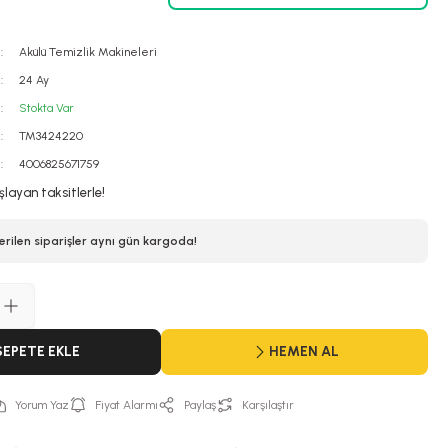
Akülü Temizlik Makineleri
24 Ay
Stokta Var
TM3424220
4006825671759
şlayan taksitlerle!
erilen siparişler aynı gün kargoda!
SEPETE EKLE
HEMEN AL
Yorum Yaz
Fiyat Alarmı
Paylaş
Karşılaştır