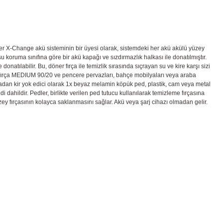
ower X-Change akü sisteminin bir üyesi olarak, sistemdeki her akü akülü yüzey
u koruma sınıfına göre bir akü kapağı ve sızdırmazlık halkası ile donatılmıştır.
atılabilir. Bu, döner fırça ile temizlik sırasında sıçrayan su ve kire karşı sizi
n 1x fırça MEDIUM 90/20 ve pencere pervazları, bahçe mobilyaları veya araba
 olmadan kir yok edici olarak 1x beyaz melamin köpük ped, plastik, cam veya metal
i dahildir. Pedler, birlikte verilen ped tutucu kullanılarak temizleme fırçasına
ü yüzey fırçasının kolayca saklanmasını sağlar. Akü veya şarj cihazı olmadan gelir.