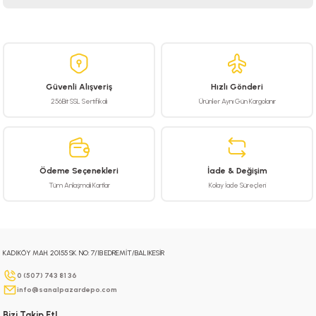
Bu ürünün fiyat bilgisi, resim, ürün açıklamalarında ve diğer konularda
yetersiz gördüğünüz noktaları öneri formunu kullanarak tarafımıza
iletebilirsiniz.
Görüş ve önerileriniz için teşekkür ederiz.
Güvenli Alışveriş
Hızlı Gönderi
Ürün resmi kalitesiz, bozuk veya görüntülenemiyor.
256Bit SSL Sertifikalı
Ürünler Aynı Gün Kargolanır
Ürün açıklamasında eksik bilgiler bulunuyor.
Ürün bilgilerinde hatalar bulunuyor.
Ürün fiyatı diğer sitelerden daha pahalı.
Ödeme Seçenekleri
İade & Değişim
Bu ürüne benzer farklı alternatifler olmalı.
Tüm Anlaşmalı Kartlar
Kolay İade Süreçleri
KADIKÖY MAH. 20155 SK. NO: 7/1B EDREMİT/BALIKESİR
Gönder
0 (507) 743 81 36
info@sanalpazardepo.com
Bizi Takip Et!