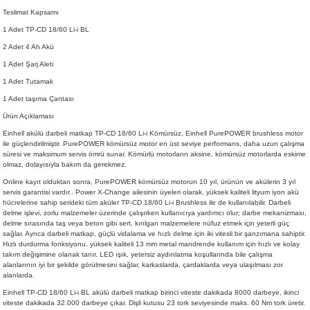
Teslimat Kapsamı
1 Adet TP-CD 18/60 Li-i BL
2 Adet 4 Ah Akü
1 Adet Şarj Aleti
1 Adet Tutamak
1 Adet taşıma Çantası
Ürün Açıklaması
Einhell akülü darbeli matkap TP-CD 18/60 Li-i Kömürsüz, Einhell PurePOWER brushless motor
ile güçlendirilmiştir. PurePOWER kömürsüz motor en üst seviye performans, daha uzun çalışma
süresi ve maksimum servis ömrü sunar. Kömürlü motorların aksine, kömürsüz motorlarda eskime
olmaz, dolayısıyla bakım da gerekmez.
Online kayıt olduktan sonra, PurePOWER kömürsüz motorun 10 yıl, ürünün ve akülerin 3 yıl
servis garantisi vardır.. Power X-Change ailesinin üyeleri olarak, yüksek kaliteli lityum iyon akü
hücrelerine sahip serideki tüm aküler TP-CD 18/60 Li-i Brushless ile de kullanılabilir. Darbeli
delme işlevi, zorlu malzemeler üzerinde çalışırken kullanıcıya yardımcı olur; darbe mekanizması,
delme sırasında taş veya beton gibi sert, kırılgan malzemelere nüfuz etmek için yeterli güç
sağlar. Ayrıca darbeli matkap, güçlü vidalama ve hızlı delme için iki vitesli bir şanzımana sahiptir.
Hızlı durdurma fonksiyonu, yüksek kaliteli 13 mm metal mandrende kullanım için hızlı ve kolay
takım değişimine olanak tanır. LED ışık, yetersiz aydınlatma koşullarında bile çalışma
alanlarının iyi bir şekilde görülmesini sağlar, karkaslarda, çardaklarda veya ulaşılması zor
alanlarda.
Einhell TP-CD 18/60 Li-i BL akülü darbeli matkap birinci viteste dakikada 8000 darbeye, ikinci
viteste dakikada 32.000 darbeye çıkar. Dişli kutusu 23 tork seviyesinde maks. 60 Nm tork üretir.