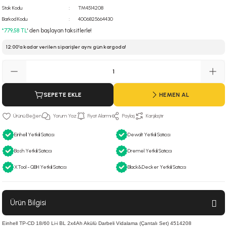
Stok Kodu
TM4514208
 Hava Tabancası
Barkod Kodu
4006825664430
*779,58 TL
' den başlayan taksitlerle!
Makineleri
otoru
12:00'a kadar verilen siparişler aynı gün kargoda!
ma
lisaj
re
SEPETE EKLE
HEMEN AL
j Sistemleri
a Polisaj
Yorum Yaz
Fiyat Alarmı
Paylaş
Karşılaştır
Einhell Yetkili Satıcısı
Dewalt Yetkili Satıcısı
Bosh Yetkili Satıcısı
Dremel Yetkili Satıcısı
XTool - QBH Yetkili Satıcısı
Black&Decker Yetkili Satıcısı
Ürün Bilgisi
Einhell TP-CD 18/60 Li-i BL 2x4Ah Akülü Darbeli Vidalama (Çantalı Set) 4514208