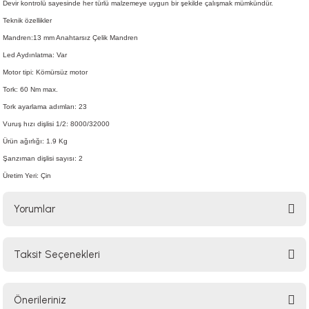
Devir kontrolü sayesinde her türlü malzemeye uygun bir şekilde çalışmak mümkündür.
Teknik özellikler
Mandren:13 mm Anahtarsız Çelik Mandren
Led Aydınlatma: Var
Motor tipi: Kömürsüz motor
Tork: 60 Nm max.
Tork ayarlama adımları: 23
Vuruş hızı dişlisi 1/2: 8000/32000
Ürün ağırlığı: 1.9 Kg
Şanzıman dişlisi sayısı: 2
Üretim Yeri: Çin
Yorumlar
Taksit Seçenekleri
Bu ürüne ilk yorumu siz yapın!
Önerileriniz
Yorum Yaz