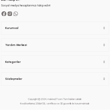
Sosyal medya hesaplarımızı takip edin!
Kurumsal
Yardım Merkezi
Kategoriler
Sözleşmeler
Copyright © 2024, makina27.com Tüm hakları saklıdır.
Kredi kartlarınız 256bit SSL sertifikası ve 3D güvenlik ile korunmaktadır.