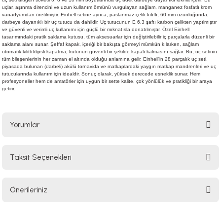
uçlar, aşınma direncini ve uzun kullanım ömrünü vurgulayan sağlam, manganez fosfatlı krom
vanadyumdan üretilmiştir. Einhell setine ayrıca, paslanmaz çelik kılıflı, 60 mm uzunluğunda,
darbeye dayanıklı bir uç tutucu da dahildir. Uç tutucunun E 6.3 şaftı karbon çelikten yapılmıştır
ve güvenli ve verimli uç kullanımı için güçlü bir mıknatısla donatılmıştır. Özel Einhell
tasarımındaki pratik saklama kutusu, tüm aksesuarlar için değiştirilebilir iç parçalarla düzenli bir
saklama alanı sunar. Şeffaf kapak, içeriği bir bakışta görmeyi mümkün kılarken, sağlam
otomatik kilitli klipsli kapatma, kutunun güvenli bir şekilde kapalı kalmasını sağlar. Bu, uç setinin
tüm bileşenlerinin her zaman el altında olduğu anlamına gelir. Einhell'in 28 parçalık uç seti,
piyasada bulunan (darbeli) akülü tornavida ve matkaplardaki yaygın matkap mandrenleri ve uç
tutucularında kullanım için idealdir. Sonuç olarak, yüksek derecede esneklik sunar. Hem
profesyoneller hem de amatörler için uygun bir sette kalite, çok yönlülük ve pratikliği bir araya
getirir.
Yorumlar
Taksit Seçenekleri
Bu ürüne ilk yorumu siz yapın!
Önerileriniz
Yorum Yaz
Bu ürünün fiyat bilgisi, resim, ürün açıklamalarında ve diğer konularda
yetersiz gördüğünüz noktaları öneri formunu kullanarak tarafımıza