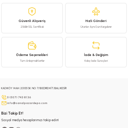
iletebilirsiniz.
Görüş ve önerileriniz için teşekkür ederiz.
Güvenli Alışveriş
Hızlı Gönderi
Ürün resmi kalitesiz, bozuk veya görüntülenemiyor.
256Bit SSL Sertifikalı
Ürünler Aynı Gün Kargolanır
Ürün açıklamasında eksik bilgiler bulunuyor.
Ürün bilgilerinde hatalar bulunuyor.
Ürün fiyatı diğer sitelerden daha pahalı.
Ödeme Seçenekleri
İade & Değişim
Bu ürüne benzer farklı alternatifler olmalı.
Tüm Anlaşmalı Kartlar
Kolay İade Süreçleri
KADIKÖY MAH. 20155 SK. NO: 7/1B EDREMİT/BALIKESİR
Gönder
0 (507) 743 81 36
info@sanalpazardepo.com
Bizi Takip Et!
Sosyal medya hesaplarımızı takip edin!