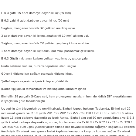
C 6.3 şaftlı 15 adet darbeye dayanıklı uç (25 mm)
E 6.3 şaftlı 9 adet darbeye dayanıklı uç (50 mm)
Sağlam, manganez fosfatlı S2 çelikten üretilmiş uçlar.
3 adet darbeye dayanıklı lokma anahtar (6-10 mm) altıgen uçlu
Sağlam, manganez fosfatlı CV çelikten yapılmış lokma anahtar.
1 adet darbeye dayanıklı uç tutucu (60 mm), paslanmaz çelik kılıflı.
E 6.3 Güçlü mıknatıslı karbon çelikten yapılmış uç tutucu şaftı
Pratik saklama kutusu, düzenli depolama alanı sağlar.
Güvenli kilitleme için sağlam otomatik kilitleme klipsi.
Şeffaf kapak sayesinde içerik kolayca görülebilir.
(Darbe tipi) akülü tornavidalar ve matkaplarda kullanım içindir.
Einhell'in 28 parçalık S-Case seti, hem profesyonel ustaların hem de iddialı DIY meraklılarının
ihtiyaçlarına göre tasarlanmıştır.
Uç setinin tüm bileşenlerinde renkli halkada Einhell logosu bulunur. Toplamda, Einhell seti 25
mm uzunluğunda ve C 6.3 şaftlı PH1 / 2x PH2 / 2x PZ2 / 2x T20 / T25 / T30 / T40 / SL5 olmak
üzere 15 adet darbeye dayanıklı uç içerir. Ayrıca, Einhell alet seti 50 mm uzunluğunda ve E 6.3
şaftlı 9 adet darbeye dayanıklı uç sunar; bunlar arasında 2x PH2 / 2x PZ2 / 2x T15 / 2x T20 /
T25 bulunur. Tüm uçlar, yüksek yükler altında bile dayanıklılıklarını sağlayan sağlam S2 çelikten
üretilmiştir. Ek olarak, manganez fosfat kaplama korozyona karşı da koruma sağlar. Ek olarak,
uç seti altıgen soketli 6, 8 ve 10 mm boyutlarında üç adet darbeye dayanıklı lokma içerir. Bu