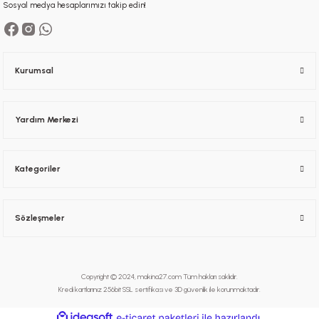
Sosyal medya hesaplarımızı takip edin!
Kurumsal
Yardım Merkezi
Kategoriler
Sözleşmeler
Copyright © 2024, makina27.com Tüm hakları saklıdır.
Kredi kartlarınız 256bit SSL sertifikası ve 3D güvenlik ile korunmaktadır.
ideasoft
ile
e-