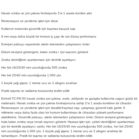
Havalı zımba ve çivi çakma fonksiyonlu 2'si 1 arada kombin alet
Restorasyon ve yenileme işleri için ideal
Kullanım sırasında güvenlik için kaymaz kauçuk sap
9 mm veya daha büyük bir hortum iç çapı ile üst düzey performans
Emniyet pabuçu sayesinde aletin istemeden çalışmasını önler
Dolum seviyesi göstergesi, kalan zımba / çivi sayısını gösterir
Zımba derinliğinin ayarlanması için derinlik ayarlayıcı
Her biri 16/25/40 mm uzunluğunda 500 zımba
Her biri 25/40 mm uzunluğunda 1.000 çivi
1 küçük yağ şişesi, 1 meme ucu ve 2 altıgen anahtar
Pratik taşıma ve saklama kutusunda teslim edilir
Einhell TC-PN 50 havalı zımba çivi çakma, evde, atölyede ve garajda kullanıma uygun güçlü bir
makinadır. Havalı zımba ve çivi çakma fonksiyonuna sahip 2'si 1 arada kombine bir cihazdır.
Restorasyon ve yenileme işleri için idealdir.Kaymaz sap, çalışmayı güvenli hale getirir. 9
milimetre veya daha fazla olan bir hortum kullanılması ile cihazdan yüksek performans
alabilirsiniz. Güvenlik pabuçu, aletin istemeden çalışmasını önler. Dolum seviyesi göstergesi
hala kalan zımba veya tırnak sayısını gösterir. Hassas işler için, çekim derinliğinin ayarlanması
için bir derinlik ayarlayıcı vardır. Her biri 16/25/40 mm uzunluğunda 500 zımba, her biri 25/40
mm uzunluğunda 1.000 çivi, 1 küçük yağ şişesi, 1 meme ucu ve 2 altıgen anahtar ile
tamamlayın. Pratik bir taşıma ve saklama kutusunda teslim edilir.