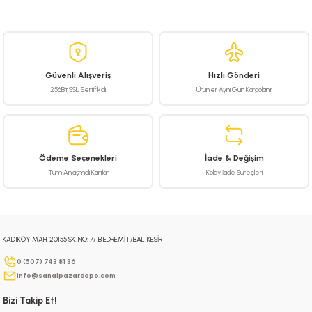
Bu ürünün fiyat bilgisi, resim, ürün açıklamalarında ve diğer konularda
yetersiz gördüğünüz noktaları öneri formunu kullanarak tarafımıza
iletebilirsiniz.
Görüş ve önerileriniz için teşekkür ederiz.
Güvenli Alışveriş
Hızlı Gönderi
Ürün resmi kalitesiz, bozuk veya görüntülenemiyor.
256Bit SSL Sertifikalı
Ürünler Aynı Gün Kargolanır
Ürün açıklamasında eksik bilgiler bulunuyor.
Ürün bilgilerinde hatalar bulunuyor.
Ürün fiyatı diğer sitelerden daha pahalı.
Ödeme Seçenekleri
İade & Değişim
Bu ürüne benzer farklı alternatifler olmalı.
Tüm Anlaşmalı Kartlar
Kolay İade Süreçleri
KADIKÖY MAH. 20155 SK. NO: 7/1B EDREMİT/BALIKESİR
Gönder
0 (507) 743 81 36
info@sanalpazardepo.com
Bizi Takip Et!