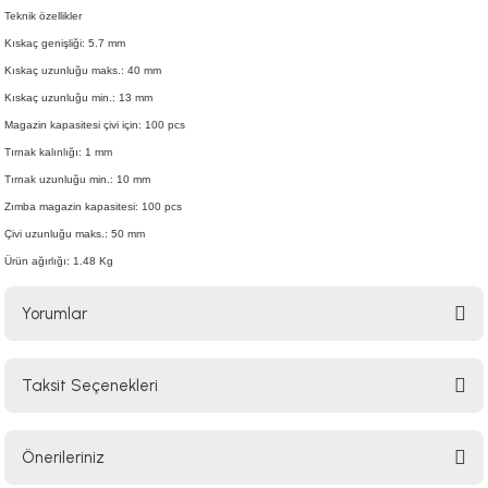
Teknik özellikler
Kıskaç genişliği: 5.7 mm
Kıskaç uzunluğu maks.: 40 mm
Kıskaç uzunluğu min.: 13 mm
Magazin kapasitesi çivi için: 100 pcs
Tırnak kalınlığı: 1 mm
Tırnak uzunluğu min.: 10 mm
Zımba magazin kapasitesi: 100 pcs
Çivi uzunluğu maks.: 50 mm
Ürün ağırlığı: 1.48 Kg
Yorumlar
Taksit Seçenekleri
Bu ürüne ilk yorumu siz yapın!
Önerileriniz
Yorum Yaz