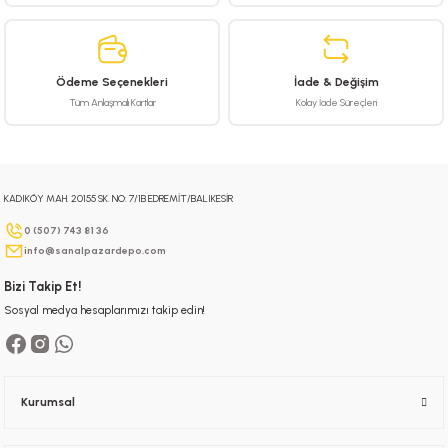
Ürün açıklamasında eksik bilgiler bulunuyor.
Ürün bilgilerinde hatalar bulunuyor.
Ürün fiyatı diğer sitelerden daha pahalı.
Ödeme Seçenekleri
İade & Değişim
Bu ürüne benzer farklı alternatifler olmalı.
Tüm Anlaşmalı Kartlar
Kolay İade Süreçleri
KADIKÖY MAH. 20155 SK. NO: 7/1B EDREMİT/BALIKESİR
Gönder
0 (507) 743 81 36
info@sanalpazardepo.com
Bizi Takip Et!
Sosyal medya hesaplarımızı takip edin!
Kurumsal