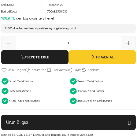
Stok Kodu
TM5048420
 Hava Tabancası
Barkod Kodu
7006825681536
*838,91 TL
' den başlayan taksitlerle!
Makineleri
otoru
12:00'a kadar verilen siparişler aynı gün kargoda!
ma
lisaj
re
SEPETE EKLE
HEMEN AL
j Sistemleri
a Polisaj
Yorum Yaz
Fiyat Alarmı
Paylaş
Karşılaştır
Einhell Yetkili Satıcısı
Dewalt Yetkili Satıcısı
Bosh Yetkili Satıcısı
Dremel Yetkili Satıcısı
XTool - QBH Yetkili Satıcısı
Black&Decker Yetkili Satıcısı
Ürün Bilgisi
Einhell TE-COL 18/27 Li Akülü Oto Buzluk 1x2,5 Amper 2048420