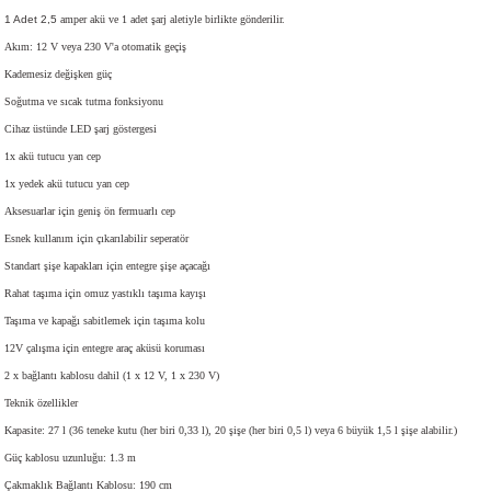
1 Adet 2,5
amper akü ve 1 adet şarj aletiyle birlikte gönderilir.
Akım: 12 V veya 230 V'a otomatik geçiş
Kademesiz değişken güç
Soğutma ve sıcak tutma fonksiyonu
Cihaz üstünde LED şarj göstergesi
1x akü tutucu yan cep
1x yedek akü tutucu yan cep
Aksesuarlar için geniş ön fermuarlı cep
Esnek kullanım için çıkarılabilir seperatör
Standart şişe kapakları için entegre şişe açacağı
Rahat taşıma için omuz yastıklı taşıma kayışı
Taşıma ve kapağı sabitlemek için taşıma kolu
12V çalışma için entegre araç aküsü koruması
2 x bağlantı kablosu dahil (1 x 12 V, 1 x 230 V)
Teknik özellikler
Kapasite: 27 l (
36 teneke kutu (her biri 0,33 l), 20 şişe (her biri 0,5 l) veya 6 büyük 1,5 l şişe alabilir.
)
Güç kablosu uzunluğu: 1.3 m
Çakmaklık Bağlantı Kablosu: 190 cm