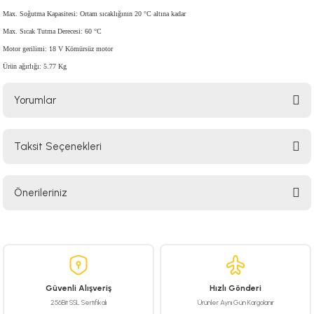
Max. Soğutma Kapasitesi: Ortam sıcaklığının 20 °C altına kadar
Max. Sıcak Tutma Derecesi: 60 °C
Motor gerilimi: 18 V Kömürsüz motor
Ürün ağırlığı: 5.77 Kg
Yorumlar
Taksit Seçenekleri
Bu ürüne ilk yorumu siz yapın!
Önerileriniz
Yorum Yaz
Bu ürünün fiyat bilgisi, resim, ürün açıklamalarında ve diğer konularda
yetersiz gördüğünüz noktaları öneri formunu kullanarak tarafımıza
iletebilirsiniz.
Görüş ve önerileriniz için teşekkür ederiz.
Güvenli Alışveriş
Hızlı Gönderi
Ürün resmi kalitesiz, bozuk veya görüntülenemiyor.
256Bit SSL Sertifikalı
Ürünler Aynı Gün Kargolanır