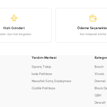
Yorum Yaz
Hızlı Gönderi
Ödeme Seçenekler
ünler Aynı Gün Kargolanır
Tüm Anlaşmalı Kartlar
Yardım Merkezi
Kategor
Gönder
Sipariş Takip
Bosch
İade Politikası
Xtools
Mesafeli Satış Sözleşmesi
Dremel
Gizlilik Politikası
Black D
QBH
Dewalt