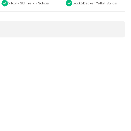
XTool - QBH Yetkili Satıcısı
Black&Decker Yetkili Satıcısı