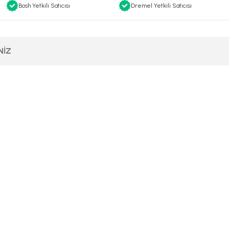
Bosh Yetkili Satıcısı
Dremel Yetkili Satıcısı
NIZ