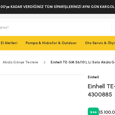
:00'ye KADAR VERDİĞİNİZ TÜM SİPARİŞLERİNİZİ AYNI GÜN KARG
El Aletleri
Pompa & Hidrofor & Outdoor
Oto Servis & Öl
Akülü Gönye Testere
Einhell TE-SM 36/10 L Li Solo Akülü
Einhell
Einhell T
4300885
15.100,
%46