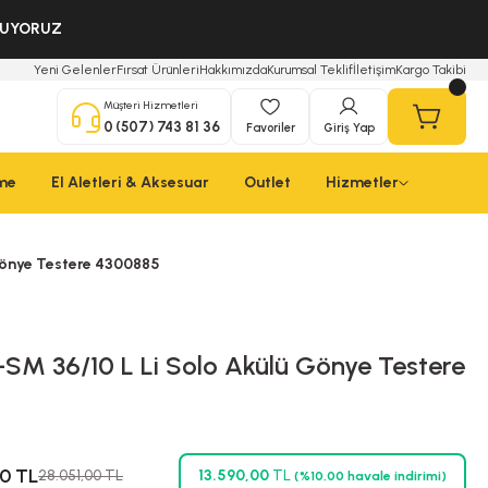
OLUYORUZ
Yeni Gelenler
Fırsat Ürünleri
Hakkımızda
Kurumsal Teklif
İletişim
Kargo Takibi
Müşteri Hizmetleri
0 (507) 743 81 36
Favoriler
Giriş Yap
çme
El Aletleri & Aksesuar
Outlet
Hizmetler
 Gönye Testere 4300885
E-SM 36/10 L Li Solo Akülü Gönye Testere
00 TL
28.051,00 TL
13.590,00
TL
(%10,00 havale indirimi)