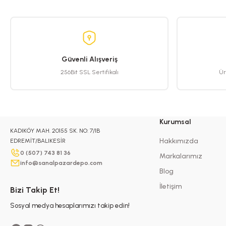
Ürün resmi kalitesiz, bozuk veya görüntülenemiyor.
Ürün açıklamasında eksik bilgiler bulunuyor.
Ürün bilgilerinde hatalar bulunuyor.
Ürün fiyatı diğer sitelerden daha pahalı.
Güvenli Alışveriş
256Bit SSL Sertifikalı
Ür
Bu ürüne benzer farklı alternatifler olmalı.
Kurumsal
KADIKÖY MAH. 20155 SK. NO: 7/1B
Hakkımızda
EDREMİT/BALIKESİR
0 (507) 743 81 36
Markalarımız
info@sanalpazardepo.com
Blog
İletişim
Bizi Takip Et!
Sosyal medya hesaplarımızı takip edin!