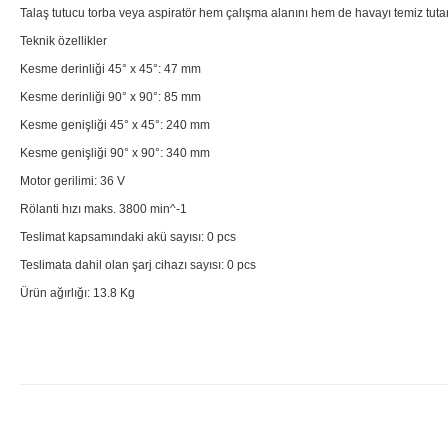
Talaş tutucu torba veya aspiratör hem çalışma alanını hem de havayı temiz tuta
Teknik özellikler
Kesme derinliği 45° x 45°: 47 mm
Kesme derinliği 90° x 90°: 85 mm
Kesme genişliği 45° x 45°: 240 mm
Kesme genişliği 90° x 90°: 340 mm
Motor gerilimi: 36 V
Rölanti hızı maks. 3800 min^-1
Teslimat kapsamındaki akü sayısı: 0 pcs
Teslimata dahil olan şarj cihazı sayısı: 0 pcs
Ürün ağırlığı: 13.8 Kg
Bu ürünün fiyat bilgisi, resim, ürün açıklamalarında ve diğer konularda yete
Görüş ve önerileriniz için teşekkür ederiz.