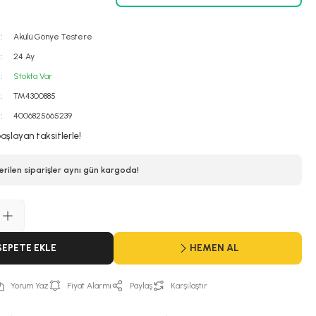
Akülü Gönye Testere
24 Ay
Stokta Var
TM4300885
4006825665239
başlayan taksitlerle!
erilen siparişler aynı gün kargoda!
SEPETE EKLE
HEMEN AL
Yorum Yaz
Fiyat Alarmı
Paylaş
Karşılaştır