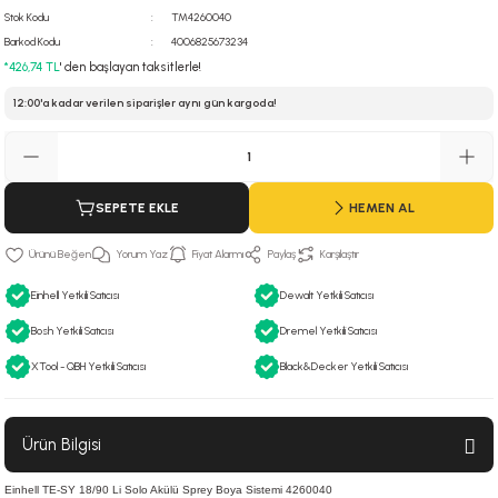
Stok Kodu
TM4260040
 Hava Tabancası
Barkod Kodu
4006825673234
*426,74 TL
' den başlayan taksitlerle!
Makineleri
otoru
12:00'a kadar verilen siparişler aynı gün kargoda!
ma
lisaj
re
SEPETE EKLE
HEMEN AL
j Sistemleri
a Polisaj
Yorum Yaz
Fiyat Alarmı
Paylaş
Karşılaştır
Einhell Yetkili Satıcısı
Dewalt Yetkili Satıcısı
Bosh Yetkili Satıcısı
Dremel Yetkili Satıcısı
XTool - QBH Yetkili Satıcısı
Black&Decker Yetkili Satıcısı
Ürün Bilgisi
Einhell TE-SY 18/90 Li Solo Akülü Sprey Boya Sistemi 4260040