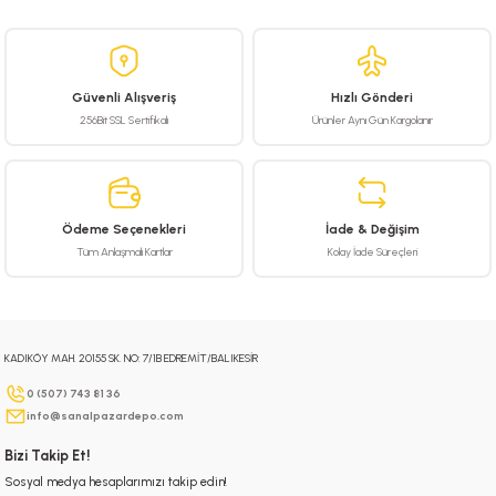
yetersiz gördüğünüz noktaları öneri formunu kullanarak tarafımıza
iletebilirsiniz.
Görüş ve önerileriniz için teşekkür ederiz.
Güvenli Alışveriş
Hızlı Gönderi
Ürün resmi kalitesiz, bozuk veya görüntülenemiyor.
256Bit SSL Sertifikalı
Ürünler Aynı Gün Kargolanır
Ürün açıklamasında eksik bilgiler bulunuyor.
Ürün bilgilerinde hatalar bulunuyor.
Ürün fiyatı diğer sitelerden daha pahalı.
Ödeme Seçenekleri
İade & Değişim
Bu ürüne benzer farklı alternatifler olmalı.
Tüm Anlaşmalı Kartlar
Kolay İade Süreçleri
KADIKÖY MAH. 20155 SK. NO: 7/1B EDREMİT/BALIKESİR
Gönder
0 (507) 743 81 36
info@sanalpazardepo.com
Bizi Takip Et!
Sosyal medya hesaplarımızı takip edin!