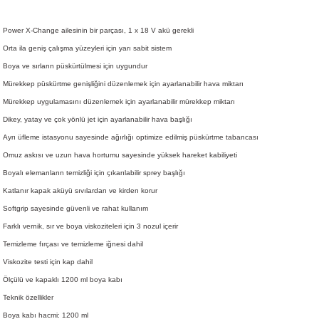
Power X-Change ailesinin bir parçası, 1 x 18 V akü gerekli
Orta ila geniş çalışma yüzeyleri için yarı sabit sistem
Boya ve sırların püskürtülmesi için uygundur
Mürekkep püskürtme genişliğini düzenlemek için ayarlanabilir hava miktarı
Mürekkep uygulamasını düzenlemek için ayarlanabilir mürekkep miktarı
Dikey, yatay ve çok yönlü jet için ayarlanabilir hava başlığı
Ayrı üfleme istasyonu sayesinde ağırlığı optimize edilmiş püskürtme tabancası
Omuz askısı ve uzun hava hortumu sayesinde yüksek hareket kabiliyeti
Boyalı elemanların temizliği için çıkarılabilir sprey başlığı
Katlanır kapak aküyü sıvılardan ve kirden korur
Softgrip sayesinde güvenli ve rahat kullanım
Farklı vernik, sır ve boya viskoziteleri için 3 nozul içerir
Temizleme fırçası ve temizleme iğnesi dahil
Viskozite testi için kap dahil
Ölçülü ve kapaklı 1200 ml boya kabı
Teknik özellikler
Boya kabı hacmi: 1200 ml