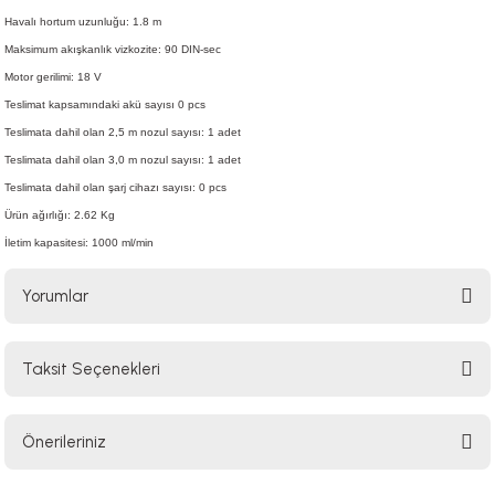
Havalı hortum uzunluğu: 1.8 m
Maksimum akışkanlık vizkozite: 90 DIN-sec
Motor gerilimi: 18 V
Teslimat kapsamındaki akü sayısı 0 pcs
Teslimata dahil olan 2,5 m nozul sayısı: 1 adet
Teslimata dahil olan 3,0 m nozul sayısı: 1 adet
Teslimata dahil olan şarj cihazı sayısı: 0 pcs
Ürün ağırlığı: 2.62 Kg
İletim kapasitesi: 1000 ml/min
Yorumlar
Taksit Seçenekleri
Bu ürüne ilk yorumu siz yapın!
Önerileriniz
Yorum Yaz
Bu ürünün fiyat bilgisi, resim, ürün açıklamalarında ve diğer konularda