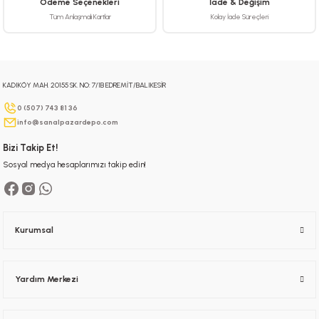
Ödeme Seçenekleri
İade & Değişim
Bu ürüne benzer farklı alternatifler olmalı.
Tüm Anlaşmalı Kartlar
Kolay İade Süreçleri
KADIKÖY MAH. 20155 SK. NO: 7/1B EDREMİT/BALIKESİR
Gönder
0 (507) 743 81 36
info@sanalpazardepo.com
Bizi Takip Et!
Sosyal medya hesaplarımızı takip edin!
Kurumsal
Yardım Merkezi