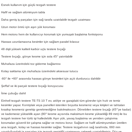
Esnek kullanım için güçlü tezgah testere
Hafif ve sağlam alüminyum tabla
Daha geniş iş parçaları için sağ tarafa uzatılabilir tezgah uzatması
Uzun motor ömrü için aşırı yük koruması
Hem motoru hem de kullanıcıyı korumak için yumuşak başlatma fonksiyonu
Hassas uzunlamasına kesimler için sağlam paralel kılavuz
48 dişli yüksek kaliteli karbür uçlu testere bıçağı
Testere bıçağı, gönye kesme için sola 45° yatırılabilir
Muhafaza üzerindeki toz giderme bağlantısı
Kolay saklama için muhafaza üzerindeki aksesuar tutucu
-60° ile +60° arasında hassas gönye kesimleri için açılı durdurucu dahildir
Şeffaf ve iki parçalı testere bıçağı koruyucusu
İtme çubuğu dahil
Einhell tezgah testere TE-TS 10 T ev, atölye ve garajdaki tüm görevler için hızlı ve temiz
kesimler yapar. Kontrplak veya panelleri istenilen boyutta kesmeniz veya kirişleri ve tahtaları
kısaltıp kesmeniz gerekip gerekmediğine bakılmaksızın: Dönebilen testere bıçağı (45°'ye kadar)
ve kademesiz yükseklik ayarı (90° kesme açısında maksimum kesme yüksekliği 89 mm) ile bu
tezgah testere her türlü işi halledebilir. Aşırı yük, yavaş başlatma ve yeniden çalıştırma
korumaları güvenli bir çalışma sağlar ve motoru korur. Sağlam ve hafif alüminyumdan üretilen
ana tezgah, kolay ve hassas kesimler sağlar. Testere tezgahının sağ tarafında, 660 mm
uzunluğundaki iş parçaları için tezgah genişliği uzatmasını çekerek uzatabilirsiniz. Düz ve