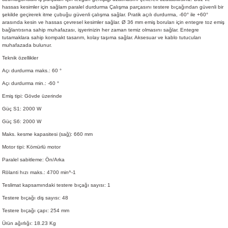
hassas kesimler için sağlam paralel durdurma Çalışma parçasını testere bıçağından güvenli bir
şekilde geçirerek itme çubuğu güvenli çalışma sağlar. Pratik açılı durdurma, -60° ile +60°
arasında kesin ve hassas çevresel kesimler sağlar. Ø 36 mm emiş boruları için entegre toz emiş
bağlantısına sahip muhafazası, işyerinizin her zaman temiz olmasını sağlar. Entegre
tutamaklara sahip kompakt tasarım, kolay taşıma sağlar. Aksesuar ve kablo tutucuları
muhafazada bulunur.
Teknik özellikler
Açı durdurma maks.: 60 °
Açı durdurma min.: -60 °
Emiş tipi: Gövde üzerinde
Güç S1: 2000 W
Güç S6: 2000 W
Maks. kesme kapasitesi (sağ): 660 mm
Motor tipi: Kömürlü motor
Paralel sabitleme: Ön/Arka
Rölanti hızı maks.: 4700 min^-1
Teslimat kapsamındaki testere bıçağı sayısı: 1
Testere bıçağı diş sayısı: 48
Testere bıçağı çapı: 254 mm
Ürün ağırlığı: 18.23 Kg