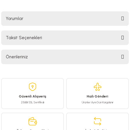
Yorumlar
Taksit Seçenekleri
Bu ürüne ilk yorumu siz yapın!
Önerileriniz
Yorum Yaz
Bu ürünün fiyat bilgisi, resim, ürün açıklamalarında ve diğer konularda
yetersiz gördüğünüz noktaları öneri formunu kullanarak tarafımıza
iletebilirsiniz.
Görüş ve önerileriniz için teşekkür ederiz.
Güvenli Alışveriş
Hızlı Gönderi
Ürün resmi kalitesiz, bozuk veya görüntülenemiyor.
256Bit SSL Sertifikalı
Ürünler Aynı Gün Kargolanır
Ürün açıklamasında eksik bilgiler bulunuyor.
Ürün bilgilerinde hatalar bulunuyor.
Ürün fiyatı diğer sitelerden daha pahalı.