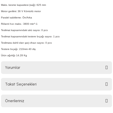
Maks. kesme kapasitesi (sağ): 625 mm
Motor gerilimi: 36 V Kömürlü motor
Paralel sabitleme: Ön/Arka
Rölanti hızı maks.: 3800 min^-1
Teslimat kapsamındaki akü sayısı: 0 pcs
Teslimat kapsamındaki testere bıçağı sayısı: 1 pcs
Teslimata dahil olan şarj cihazı sayısı: 0 pcs
Testere bıçağı: 210mm 40 diş
Ürün ağırlığı 14.28 Kg
Yorumlar
Taksit Seçenekleri
Bu ürüne ilk yorumu siz yapın!
Önerileriniz
Yorum Yaz
Bu ürünün fiyat bilgisi, resim, ürün açıklamalarında ve diğer konularda