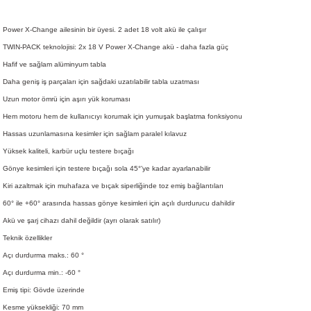
Power X-Change ailesinin bir üyesi. 2 adet 18 volt akü ile çalışır
TWIN-PACK teknolojisi: 2x 18 V Power X-Change akü - daha fazla güç
Hafif ve sağlam alüminyum tabla
Daha geniş iş parçaları için sağdaki uzatılabilir tabla uzatması
Uzun motor ömrü için aşırı yük koruması
Hem motoru hem de kullanıcıyı korumak için yumuşak başlatma fonksiyonu
Hassas uzunlamasına kesimler için sağlam paralel kılavuz
Yüksek kaliteli, karbür uçlu testere bıçağı
Gönye kesimleri için testere bıçağı sola 45°’ye kadar ayarlanabilir
Kiri azaltmak için muhafaza ve bıçak siperliğinde toz emiş bağlantıları
60° ile +60° arasında hassas gönye kesimleri için açılı durdurucu dahildir
Akü ve şarj cihazı dahil değildir (ayrı olarak satılır)
Teknik özellikler
Açı durdurma maks.: 60 °
Açı durdurma min.: -60 °
Emiş tipi: Gövde üzerinde
Kesme yüksekliği: 70 mm