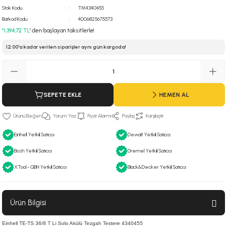
Stok Kodu
TM4340455
 Hava Tabancası
Barkod Kodu
4006825675573
*1.394,72 TL
' den başlayan taksitlerle!
Makineleri
otoru
12:00'a kadar verilen siparişler aynı gün kargoda!
ma
lisaj
re
SEPETE EKLE
HEMEN AL
j Sistemleri
a Polisaj
Yorum Yaz
Fiyat Alarmı
Paylaş
Karşılaştır
Einhell Yetkili Satıcısı
Dewalt Yetkili Satıcısı
Bosh Yetkili Satıcısı
Dremel Yetkili Satıcısı
XTool - QBH Yetkili Satıcısı
Black&Decker Yetkili Satıcısı
Ürün Bilgisi
Einhell TE-TS 36/8 T Li Solo Akülü Tezgah Testere 4340455