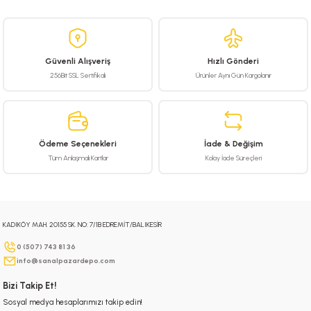
yetersiz gördüğünüz noktaları öneri formunu kullanarak tarafımıza
iletebilirsiniz.
Görüş ve önerileriniz için teşekkür ederiz.
Güvenli Alışveriş
Hızlı Gönderi
Ürün resmi kalitesiz, bozuk veya görüntülenemiyor.
256Bit SSL Sertifikalı
Ürünler Aynı Gün Kargolanır
Ürün açıklamasında eksik bilgiler bulunuyor.
Ürün bilgilerinde hatalar bulunuyor.
Ürün fiyatı diğer sitelerden daha pahalı.
Ödeme Seçenekleri
İade & Değişim
Bu ürüne benzer farklı alternatifler olmalı.
Tüm Anlaşmalı Kartlar
Kolay İade Süreçleri
KADIKÖY MAH. 20155 SK. NO: 7/1B EDREMİT/BALIKESİR
Gönder
0 (507) 743 81 36
info@sanalpazardepo.com
Bizi Takip Et!
Sosyal medya hesaplarımızı takip edin!