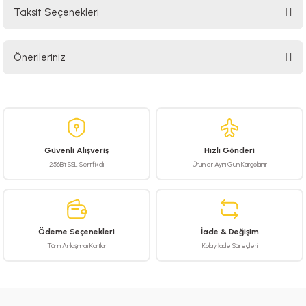
Taksit Seçenekleri
Bu ürüne ilk yorumu siz yapın!
Önerileriniz
Yorum Yaz
Bu ürünün fiyat bilgisi, resim, ürün açıklamalarında ve diğer konularda
yetersiz gördüğünüz noktaları öneri formunu kullanarak tarafımıza
iletebilirsiniz.
Görüş ve önerileriniz için teşekkür ederiz.
Güvenli Alışveriş
Hızlı Gönderi
Ürün resmi kalitesiz, bozuk veya görüntülenemiyor.
256Bit SSL Sertifikalı
Ürünler Aynı Gün Kargolanır
Ürün açıklamasında eksik bilgiler bulunuyor.
Ürün bilgilerinde hatalar bulunuyor.
Ürün fiyatı diğer sitelerden daha pahalı.
Ödeme Seçenekleri
İade & Değişim
Bu ürüne benzer farklı alternatifler olmalı.
Tüm Anlaşmalı Kartlar
Kolay İade Süreçleri