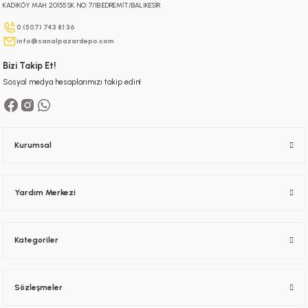
KADIKÖY MAH. 20155 SK. NO: 7/1B EDREMİT/BALIKESİR
Gönder
0 (507) 743 81 36
info@sanalpazardepo.com
Bizi Takip Et!
Sosyal medya hesaplarımızı takip edin!
Kurumsal
Yardım Merkezi
Kategoriler
Sözleşmeler