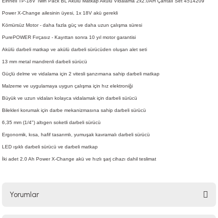
Einhell TP-18V Twin Pack BL Akülü Matkap Akülü Vidalama 2x2.0AH Çantalı Set 4514209
Power X-Change ailesinin üyesi, 1x 18V akü gerekli
Kömürsüz Motor - daha fazla güç ve daha uzun çalışma süresi
PurePOWER Fırçasız - Kayıttan sonra 10 yıl motor garantisi
Akülü darbeli matkap ve akülü darbeli sürücüden oluşan alet seti
13 mm metal mandrenli darbeli sürücü
Güçlü delme ve vidalama için 2 vitesli şanzımana sahip darbeli matkap
Malzeme ve uygulamaya uygun çalışma için hız elektroniği
Büyük ve uzun vidaları kolayca vidalamak için darbeli sürücü
Bilekleri korumak için darbe mekanizmasına sahip darbeli sürücü
6,35 mm (1/4") altıgen soketli darbeli sürücü
Ergonomik, kısa, hafif tasarımlı, yumuşak kavramalı darbeli sürücü
LED ışıklı darbeli sürücü ve darbeli matkap
İki adet 2.0 Ah Power X-Change akü ve hızlı şarj cihazı dahil teslimat
Yorumlar