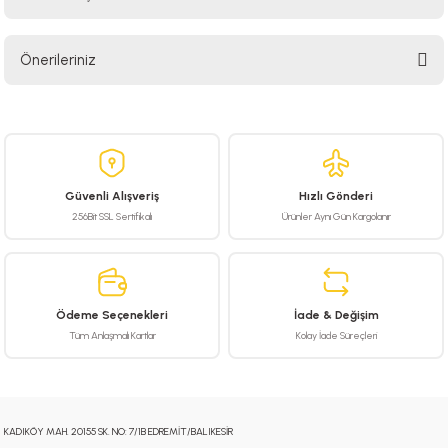
Bu ürüne ilk yorumu siz yapın!
Önerileriniz
Yorum Yaz
Bu ürünün fiyat bilgisi, resim, ürün açıklamalarında ve diğer konularda
yetersiz gördüğünüz noktaları öneri formunu kullanarak tarafımıza
iletebilirsiniz.
Görüş ve önerileriniz için teşekkür ederiz.
Güvenli Alışveriş
Hızlı Gönderi
Ürün resmi kalitesiz, bozuk veya görüntülenemiyor.
256Bit SSL Sertifikalı
Ürünler Aynı Gün Kargolanır
Ürün açıklamasında eksik bilgiler bulunuyor.
Ürün bilgilerinde hatalar bulunuyor.
Ürün fiyatı diğer sitelerden daha pahalı.
Ödeme Seçenekleri
İade & Değişim
Bu ürüne benzer farklı alternatifler olmalı.
Tüm Anlaşmalı Kartlar
Kolay İade Süreçleri
KADIKÖY MAH. 20155 SK. NO: 7/1B EDREMİT/BALIKESİR