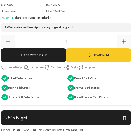
Stok Kodu
TM4468010
 Hava Tabancası
Barkod Kodu
4006825681796
*92,63 TL
' den başlayan taksitlerle!
Makineleri
otoru
12:00'a kadar verilen siparişler aynı gün kargoda!
ma
lisaj
re
SEPETE EKLE
HEMEN AL
j Sistemleri
a Polisaj
Yorum Yaz
Fiyat Alarmı
Paylaş
Karşılaştır
Einhell Yetkili Satıcısı
Dewalt Yetkili Satıcısı
Bosh Yetkili Satıcısı
Dremel Yetkili Satıcısı
XTool - QBH Yetkili Satıcısı
Black&Decker Yetkili Satıcısı
Ürün Bilgisi
Einhell TP-BR 18/32 Li BL İçin Sentetik Elyaf Fırça 4468010