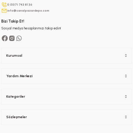
Gönder
0 (507) 743 81 36
info@sanalpazardepo.com
Bizi Takip Et!
Sosyal medya hesaplarımızı takip edin!
Kurumsal
Yardım Merkezi
Kategoriler
Sözleşmeler