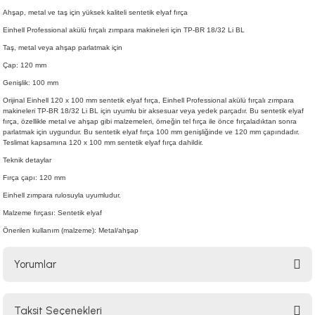
Ahşap, metal ve taş için yüksek kaliteli sentetik elyaf fırça
Einhell Professional akülü fırçalı zımpara makineleri için TP-BR 18/32 Li BL
Taş, metal veya ahşap parlatmak için
Çap: 120 mm
Genişlik: 100 mm
Orijinal Einhell 120 x 100 mm sentetik elyaf fırça, Einhell Professional akülü fırçalı zımpara
makineleri TP-BR 18/32 Li BL için uyumlu bir aksesuar veya yedek parçadır. Bu sentetik elyaf
fırça, özellikle metal ve ahşap gibi malzemeleri, örneğin tel fırça ile önce fırçaladıktan sonra
parlatmak için uygundur. Bu sentetik elyaf fırça 100 mm genişliğinde ve 120 mm çapındadır.
Teslimat kapsamına 120 x 100 mm sentetik elyaf fırça dahildir.
Teknik detaylar
Fırça çapı: 120 mm
Einhell zımpara rulosuyla uyumludur.
Malzeme fırçası: Sentetik elyaf
Önerilen kullanım (malzeme): Metal/ahşap
Yorumlar
Taksit Seçenekleri