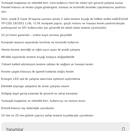
Yumuşak başlatma ve elektrikli fren, hem kullanıcı hem de motor için güvenli çalışma sunar.
Paralel kılavuz ve kesim çizgisi göstergesi, hassas ve kontrollü kesimler yapılmasına yardımcı
olur.
Ürün, pratik E-Case M taşıma çantası içinde 2 adet testere bıçağı ile birlikte teslim edilir.Einhell
TP-CSD 18/1651 Li BL +2 M, kompakt yapısı, güçlü motoru ve hassas kesim yardımcılarıyla
profesyonel ve DIY kullanıcıları için güvenilir bir akülü daire testere çözümüdür.
10 yıl motor garantisi – online kayıt sonrası geçerlidir
Kompakt tasarım sayesinde konforlu ve kontrollü kullanım
Aletsiz kesme derinliği ve eğim açısı ayarı ile pratik çalışma
Mil kilidi sayesinde testere bıçağı kolayca değiştirilebilir
Yüksek kaliteli alüminyum testere tablası ile sağlam ve hassas kesim
Kesme çizgisi kılavuzu ile işaretli hatlarda doğru kesim
Entegre LED ışık ile çalışma alanında optimum aydınlatma
Elektrikli süpürge adaptörü ile temiz çalışma ortamı
Softgrip kaplı geniş tutamak ile güvenli ve rahat kavrama
Yumuşak başlatma ve elektrikli fren, kullanıcıyı ve motoru korur
Einhell kılavuz ray sistemiyle uyumludur
16 mm ve 20 mm göbek çapına sahip testere bıçaklarıyla uyumludur
Yorumlar