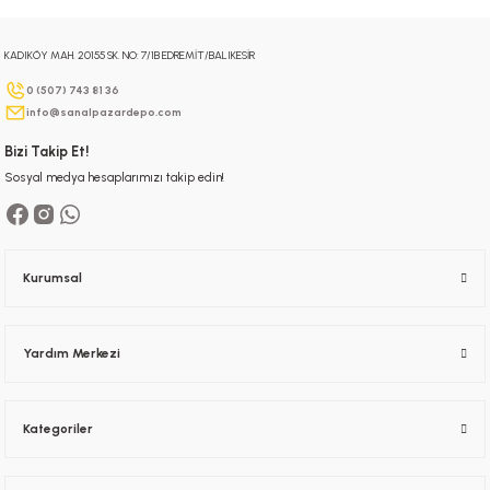
KADIKÖY MAH. 20155 SK. NO: 7/1B EDREMİT/BALIKESİR
Gönder
0 (507) 743 81 36
info@sanalpazardepo.com
Bizi Takip Et!
Sosyal medya hesaplarımızı takip edin!
Kurumsal
Yardım Merkezi
Kategoriler