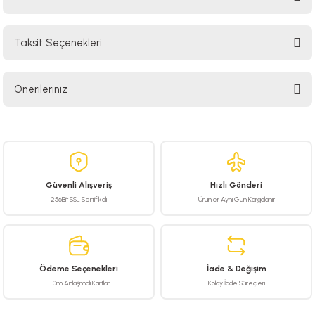
Taksit Seçenekleri
Bu ürüne ilk yorumu siz yapın!
Önerileriniz
Yorum Yaz
Bu ürünün fiyat bilgisi, resim, ürün açıklamalarında ve diğer konularda
yetersiz gördüğünüz noktaları öneri formunu kullanarak tarafımıza
iletebilirsiniz.
Görüş ve önerileriniz için teşekkür ederiz.
Güvenli Alışveriş
Hızlı Gönderi
Ürün resmi kalitesiz, bozuk veya görüntülenemiyor.
256Bit SSL Sertifikalı
Ürünler Aynı Gün Kargolanır
Ürün açıklamasında eksik bilgiler bulunuyor.
Ürün bilgilerinde hatalar bulunuyor.
Ürün fiyatı diğer sitelerden daha pahalı.
Ödeme Seçenekleri
İade & Değişim
Bu ürüne benzer farklı alternatifler olmalı.
Tüm Anlaşmalı Kartlar
Kolay İade Süreçleri