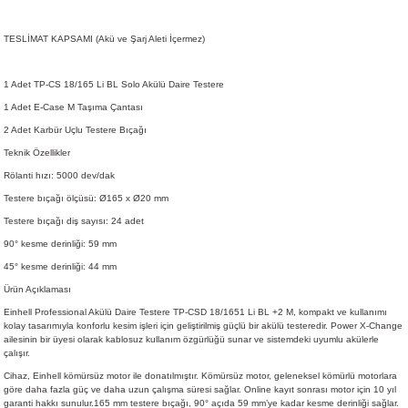
TESLİMAT KAPSAMI (Akü ve Şarj Aleti İçermez)
1 Adet TP-CS 18/165 Li BL Solo Akülü Daire Testere
1 Adet E-Case M Taşıma Çantası
2 Adet Karbür Uçlu Testere Bıçağı
Teknik Özellikler
Rölanti hızı: 5000 dev/dak
Testere bıçağı ölçüsü: Ø165 x Ø20 mm
Testere bıçağı diş sayısı: 24 adet
90° kesme derinliği: 59 mm
45° kesme derinliği: 44 mm
Ürün Açıklaması
Einhell Professional Akülü Daire Testere TP-CSD 18/1651 Li BL +2 M, kompakt ve kullanımı
kolay tasarımıyla konforlu kesim işleri için geliştirilmiş güçlü bir akülü testeredir. Power X-Change
ailesinin bir üyesi olarak kablosuz kullanım özgürlüğü sunar ve sistemdeki uyumlu akülerle
çalışır.
Cihaz, Einhell kömürsüz motor ile donatılmıştır. Kömürsüz motor, geleneksel kömürlü motorlara
göre daha fazla güç ve daha uzun çalışma süresi sağlar. Online kayıt sonrası motor için 10 yıl
garanti hakkı sunulur.165 mm testere bıçağı, 90° açıda 59 mm’ye kadar kesme derinliği sağlar.