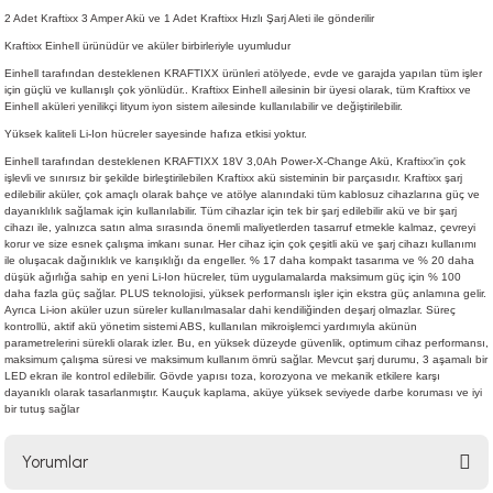
2 Adet Kraftixx 3 Amper Akü ve
1 Adet Kraftixx Hızlı Şarj Aleti ile gönderilir
Kraftixx Einhell ürünüdür ve aküler birbirleriyle uyumludur
Einhell tarafından desteklenen KRAFTIXX ürünleri atölyede, evde ve garajda yapılan tüm işler
için güçlü ve kullanışlı çok yönlüdür.. Kraftixx Einhell ailesinin bir üyesi olarak, tüm Kraftixx ve
Einhell aküleri yenilikçi lityum iyon sistem ailesinde kullanılabilir ve değiştirilebilir.
Yüksek kaliteli Li-Ion hücreler sayesinde hafıza etkisi yoktur.
Einhell tarafından desteklenen KRAFTIXX 18V 3,0Ah Power-X-Change Akü, Kraftixx'in çok
işlevli ve sınırsız bir şekilde birleştirilebilen Kraftixx akü sisteminin bir parçasıdır. Kraftixx şarj
edilebilir aküler, çok amaçlı olarak bahçe ve atölye alanındaki tüm kablosuz cihazlarına güç ve
dayanıklılık sağlamak için kullanılabilir. Tüm cihazlar için tek bir şarj edilebilir akü ve bir şarj
cihazı ile, yalnızca satın alma sırasında önemli maliyetlerden tasarruf etmekle kalmaz, çevreyi
korur ve size esnek çalışma imkanı sunar. Her cihaz için çok çeşitli akü ve şarj cihazı kullanımı
ile oluşacak dağınıklık ve karışıklığı da engeller. % 17 daha kompakt tasarıma ve % 20 daha
düşük ağırlığa sahip en yeni Li-Ion hücreler, tüm uygulamalarda maksimum güç için % 100
daha fazla güç sağlar. PLUS teknolojisi, yüksek performanslı işler için ekstra güç anlamına gelir.
Ayrıca Li-ion aküler uzun süreler kullanılmasalar dahi kendiliğinden deşarj olmazlar. Süreç
kontrollü, aktif akü yönetim sistemi ABS, kullanılan mikroişlemci yardımıyla akünün
parametrelerini sürekli olarak izler. Bu, en yüksek düzeyde güvenlik, optimum cihaz performansı,
maksimum çalışma süresi ve maksimum kullanım ömrü sağlar. Mevcut şarj durumu, 3 aşamalı bir
LED ekran ile kontrol edilebilir. Gövde yapısı toza, korozyona ve mekanik etkilere karşı
dayanıklı olarak tasarlanmıştır. Kauçuk kaplama, aküye yüksek seviyede darbe koruması ve iyi
bir tutuş sağlar
Yorumlar