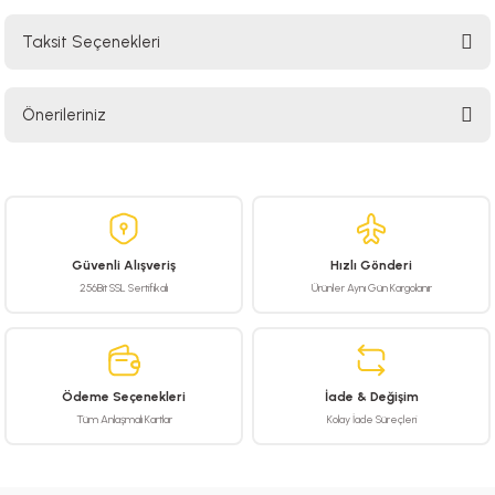
Taksit Seçenekleri
Bu ürüne ilk yorumu siz yapın!
Önerileriniz
Yorum Yaz
Bu ürünün fiyat bilgisi, resim, ürün açıklamalarında ve diğer konularda
yetersiz gördüğünüz noktaları öneri formunu kullanarak tarafımıza
iletebilirsiniz.
Görüş ve önerileriniz için teşekkür ederiz.
Güvenli Alışveriş
Hızlı Gönderi
Ürün resmi kalitesiz, bozuk veya görüntülenemiyor.
256Bit SSL Sertifikalı
Ürünler Aynı Gün Kargolanır
Ürün açıklamasında eksik bilgiler bulunuyor.
Ürün bilgilerinde hatalar bulunuyor.
Ürün fiyatı diğer sitelerden daha pahalı.
Ödeme Seçenekleri
İade & Değişim
Bu ürüne benzer farklı alternatifler olmalı.
Tüm Anlaşmalı Kartlar
Kolay İade Süreçleri