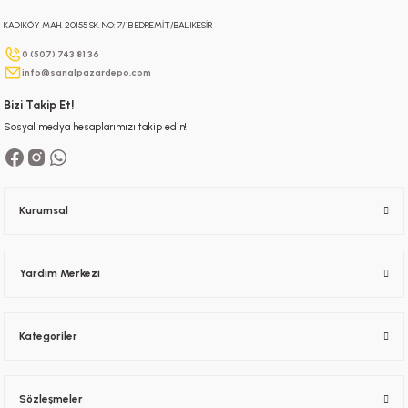
KADIKÖY MAH. 20155 SK. NO: 7/1B EDREMİT/BALIKESİR
Gönder
0 (507) 743 81 36
info@sanalpazardepo.com
Bizi Takip Et!
Sosyal medya hesaplarımızı takip edin!
Kurumsal
Yardım Merkezi
Kategoriler
Sözleşmeler