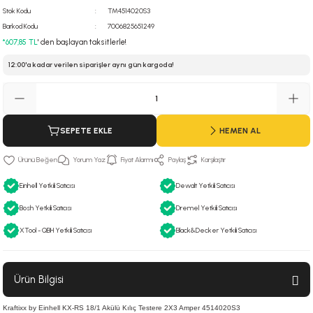
Stok Kodu
TM4514020S3
 Hava Tabancası
Barkod Kodu
7006825651249
*607,85 TL
' den başlayan taksitlerle!
Makineleri
otoru
12:00'a kadar verilen siparişler aynı gün kargoda!
ma
lisaj
re
SEPETE EKLE
HEMEN AL
j Sistemleri
a Polisaj
Yorum Yaz
Fiyat Alarmı
Paylaş
Karşılaştır
Einhell Yetkili Satıcısı
Dewalt Yetkili Satıcısı
Bosh Yetkili Satıcısı
Dremel Yetkili Satıcısı
XTool - QBH Yetkili Satıcısı
Black&Decker Yetkili Satıcısı
Ürün Bilgisi
Kraftixx by Einhell KX-RS 18/1 Akülü Kılıç Testere 2X3 Amper 4514020S3