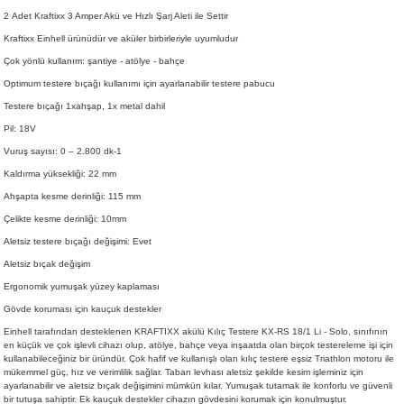
2 Adet Kraftixx 3 Amper Akü ve Hızlı Şarj Aleti ile Settir
Kraftixx Einhell ürünüdür ve aküler birbirleriyle uyumludur
Çok yönlü kullanım: şantiye - atölye - bahçe
Optimum testere bıçağı kullanımı için ayarlanabilir testere pabucu
Testere bıçağı 1xahşap, 1x metal dahil
Pil: 18V
Vuruş sayısı: 0 – 2.800 dk-1
Kaldırma yüksekliği: 22 mm
Ahşapta kesme derinliği: 115 mm
Çelikte kesme derinliği: 10mm
Aletsiz testere bıçağı değişimi: Evet
Aletsiz bıçak değişim
Ergonomik yumuşak yüzey kaplaması
Gövde koruması için kauçuk destekler
Einhell tarafından desteklenen KRAFTIXX akülü Kılıç Testere KX-RS 18/1 Li - Solo, sınıfının
en küçük ve çok işlevli cihazı olup, atölye, bahçe veya inşaatda olan birçok testereleme işi için
kullanabileceğiniz bir üründür. Çok hafif ve kullanışlı olan kılıç testere eşsiz Triathlon motoru ile
mükemmel güç, hız ve verimlilik sağlar. Taban levhası aletsiz şekilde kesim işleminiz için
ayarlanabilir ve aletsiz bıçak değişimini mümkün kılar. Yumuşak tutamak ile konforlu ve güvenli
bir tutuşa sahiptir. Ek kauçuk destekler cihazın gövdesini korumak için konulmuştur.