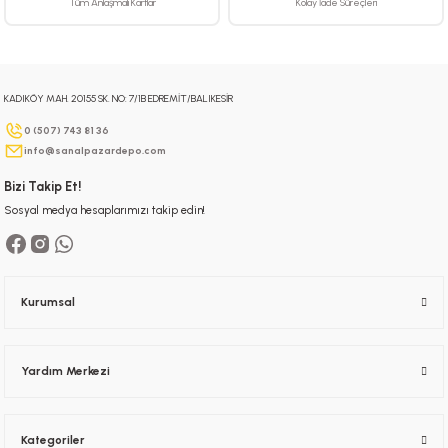
Tüm Anlaşmalı Kartlar
Kolay İade Süreçleri
KADIKÖY MAH. 20155 SK. NO: 7/1B EDREMİT/BALIKESİR
Gönder
0 (507) 743 81 36
info@sanalpazardepo.com
Bizi Takip Et!
Sosyal medya hesaplarımızı takip edin!
Kurumsal
Yardım Merkezi
Kategoriler