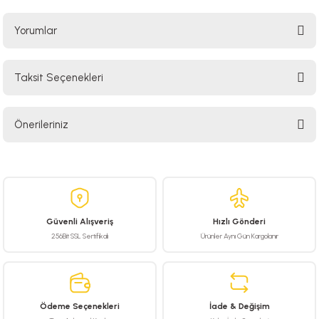
Yorumlar
Taksit Seçenekleri
Bu ürüne ilk yorumu siz yapın!
Önerileriniz
Yorum Yaz
Bu ürünün fiyat bilgisi, resim, ürün açıklamalarında ve diğer konularda
yetersiz gördüğünüz noktaları öneri formunu kullanarak tarafımıza
iletebilirsiniz.
Görüş ve önerileriniz için teşekkür ederiz.
Güvenli Alışveriş
Hızlı Gönderi
Ürün resmi kalitesiz, bozuk veya görüntülenemiyor.
256Bit SSL Sertifikalı
Ürünler Aynı Gün Kargolanır
Ürün açıklamasında eksik bilgiler bulunuyor.
Ürün bilgilerinde hatalar bulunuyor.
Ürün fiyatı diğer sitelerden daha pahalı.
Ödeme Seçenekleri
İade & Değişim
Bu ürüne benzer farklı alternatifler olmalı.