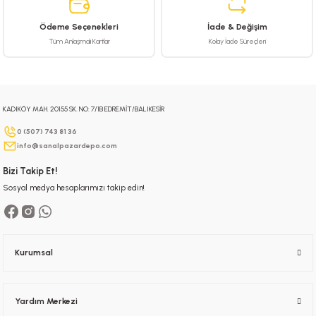
Ürün fiyatı diğer sitelerden daha pahalı.
Ödeme Seçenekleri
İade & Değişim
Bu ürüne benzer farklı alternatifler olmalı.
Tüm Anlaşmalı Kartlar
Kolay İade Süreçleri
KADIKÖY MAH. 20155 SK. NO: 7/1B EDREMİT/BALIKESİR
Gönder
0 (507) 743 81 36
info@sanalpazardepo.com
Bizi Takip Et!
Sosyal medya hesaplarımızı takip edin!
Kurumsal
Yardım Merkezi