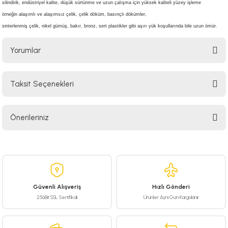
silindirik, endüstriyel kalite, düşük sürtünme ve uzun çalışma için 
yüksek kaliteli yüzey işleme
örneğin alaşımlı ve alaşımsız çelik, çelik döküm, basınçlı dökümler, 
sinterlenmiş çelik, nikel gümüş, 
bakır, bronz, sert plastikler gibi aşırı yük koşullarında bile uzun ömür.
Yorumlar
Taksit Seçenekleri
Bu ürüne ilk yorumu siz yapın!
Önerileriniz
Yorum Yaz
Bu ürünün fiyat bilgisi, resim, ürün açıklamalarında ve diğer konularda
yetersiz gördüğünüz noktaları öneri formunu kullanarak tarafımıza
iletebilirsiniz.
Görüş ve önerileriniz için teşekkür ederiz.
Güvenli Alışveriş
Hızlı Gönderi
Ürün resmi kalitesiz, bozuk veya görüntülenemiyor.
256Bit SSL Sertifikalı
Ürünler Aynı Gün Kargolanır
Ürün açıklamasında eksik bilgiler bulunuyor.
Ürün bilgilerinde hatalar bulunuyor.