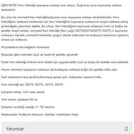
QBH WT06 Fren hidroliği kaynama noktası test cihazı, Soğutma sıvısı kaynama noktası
dedektörü
Bu ürün bir otomobil fren hidroliği/soğutma sıvısı kaynama noktası dedektörüdür. Fren
hidroliğinin kalitesini belirlemek için fren hidroliğinin kaynama noktasının tespit edilmesi sürüş
güvenliğiyle yakından ilgilidir. Bu cihaz, fren hidroliğinin kaynama noktasını hızlı ve doğru bir
şekilde tespit etmek, otomobil fren hidroliği (fren yağı) DOT3/DOT4/DOT5 /DOT5.1 kaynama
noktasını ölçmek, otomobil tamirinde yaygın olarak kullanılan bir arabanın bakımına yardımcı
olmak için kullanılır.
Pil polaritesi ters ba
ğlantı koruması
Ekranda i
şlem adımları açık ve basit bir şekilde gö
sterilir
Farkl
ı fren hidroliği türlerini test etmek için uygulanabilir, hızlı ve kolay bir ş
ekilde test edilebilir.
Frenin minimum kaynama noktas
ını (buharlaşma noktası) doğru bir ş
ekilde elde edin
Sarf malzemesi test
ş
eridi kullanmaya gerek yok, maliyetten tasarruf edin.
Fren hidroliği tipi: DOT3, DOT4, DOT5, DOT5
Çalışma voltajı: 12V araç aküsü
Test süresi: yaklaşık 60 sn.
Çalışma sıcaklığı aralığı: 0 - 50 derece
Aksesuarlar: K
ullanım kılavuzu, bardak, enjeksiyon tüpü
Yorumlar