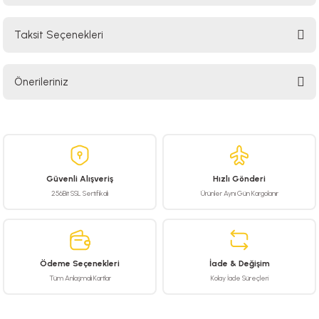
Taksit Seçenekleri
Bu ürüne ilk yorumu siz yapın!
Önerileriniz
Yorum Yaz
Bu ürünün fiyat bilgisi, resim, ürün açıklamalarında ve diğer konularda
yetersiz gördüğünüz noktaları öneri formunu kullanarak tarafımıza
iletebilirsiniz.
Görüş ve önerileriniz için teşekkür ederiz.
Güvenli Alışveriş
Hızlı Gönderi
Ürün resmi kalitesiz, bozuk veya görüntülenemiyor.
256Bit SSL Sertifikalı
Ürünler Aynı Gün Kargolanır
Ürün açıklamasında eksik bilgiler bulunuyor.
Ürün bilgilerinde hatalar bulunuyor.
Ürün fiyatı diğer sitelerden daha pahalı.
Ödeme Seçenekleri
İade & Değişim
Bu ürüne benzer farklı alternatifler olmalı.
Tüm Anlaşmalı Kartlar
Kolay İade Süreçleri