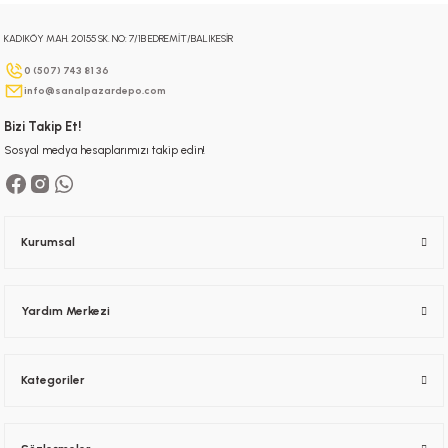
KADIKÖY MAH. 20155 SK. NO: 7/1B EDREMİT/BALIKESİR
Gönder
0 (507) 743 81 36
info@sanalpazardepo.com
Bizi Takip Et!
Sosyal medya hesaplarımızı takip edin!
Kurumsal
Yardım Merkezi
Kategoriler