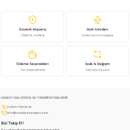
Bu ürünün fiyat bilgisi, resim, ürün açıklamalarında ve diğer konularda
yetersiz gördüğünüz noktaları öneri formunu kullanarak tarafımıza
iletebilirsiniz.
Görüş ve önerileriniz için teşekkür ederiz.
Güvenli Alışveriş
Hızlı Gönderi
Ürün resmi kalitesiz, bozuk veya görüntülenemiyor.
256Bit SSL Sertifikalı
Ürünler Aynı Gün Kargolanır
Ürün açıklamasında eksik bilgiler bulunuyor.
Ürün bilgilerinde hatalar bulunuyor.
Ürün fiyatı diğer sitelerden daha pahalı.
Ödeme Seçenekleri
İade & Değişim
Bu ürüne benzer farklı alternatifler olmalı.
Tüm Anlaşmalı Kartlar
Kolay İade Süreçleri
KADIKÖY MAH. 20155 SK. NO: 7/1B EDREMİT/BALIKESİR
Gönder
0 (507) 743 81 36
info@sanalpazardepo.com
Bizi Takip Et!