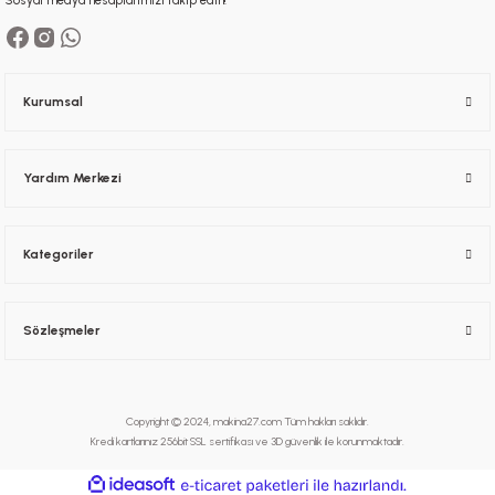
Sosyal medya hesaplarımızı takip edin!
Kurumsal
Yardım Merkezi
Kategoriler
Sözleşmeler
Copyright © 2024, makina27.com Tüm hakları saklıdır.
Kredi kartlarınız 256bit SSL sertifikası ve 3D güvenlik ile korunmaktadır.
ideasoft
ile
e-