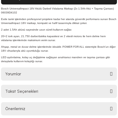
Bosch UniversalImpact 18V Akülü Darbeli Vidalama Matkap (2x 1.5Ah Akü + Taşıma Çantası)
06039D4102
Evde tamir işlerinden profesyonel projelere kadar her alanda güvenilir performans sunan Bosch
UniversalImpact 18V matkap, kompakt ve hafif tasarımıyla dikkat çeker.
2 adet 1.5Ah aküsü sayesinde uzun süreli kullanım sağlar.
20+2 tork ayarı, 21.750 darbe/dakika kapasitesi ve 2 vitesli motoru ile hem delme hem
vidalama işlemlerinde maksimum verim sunar.
Ahşap, metal ve duvar delme işlemlerinde idealdir. POWER FOR ALL sistemiyle Bosch’un diğer
18V cihazlarıyla akü uyumluluğu sunar.
LED aydınlatma, kolay uç değiştirme sağlayan anahtarsız mandren ve taşıma çantası gibi
detaylarla kullanım kolaylığı sunar.
Yorumlar
Taksit Seçenekleri
Bu ürüne ilk yorumu siz yapın!
Önerileriniz
Yorum Yaz