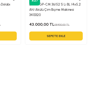
%27
 Dolabı
Einhell GP-CM 36/52 S Li BL (4x5,2
Ah) Akülü Çim Biçme Makinesi
3413320
43.000,00 TL
L
58.900,00 TL
SEPETE EKLE