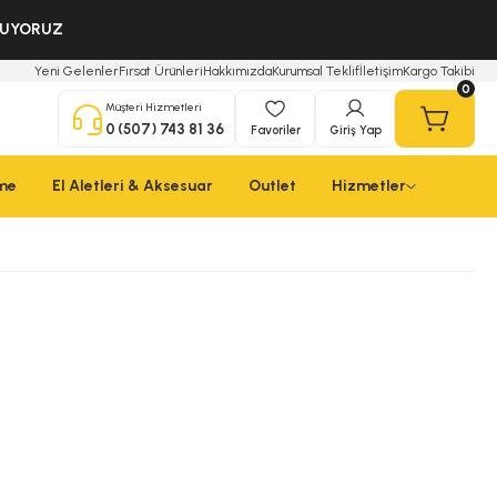
OLUYORUZ
Yeni Gelenler
Fırsat Ürünleri
Hakkımızda
Kurumsal Teklif
İletişim
Kargo Takibi
0
Müşteri Hizmetleri
0 (507) 743 81 36
Favoriler
Giriş Yap
çme
El Aletleri & Aksesuar
Outlet
Hizmetler