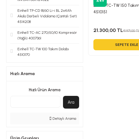
%49
Einhell TC-TW 150 Takım
Einhell TP-CD 18/60 Li-i BL 2x4Ah
4510151
Akülü Darbeli Vidalama (Çantalı Set)
4514208
21.300,00 TL
41.971,00 T
Einhell TC-AC 270/50/10 Kompresör
(Yağlı) 4007361
SEPETE EKLE
Einhell TC-TW 100 Takım Dolabı
4510170
Hızlı Arama
Hızlı Ürün Arama
Ara
Detaylı Arama
Ürün Grupları