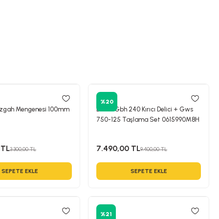
Bosch
%20
ezgah Mengenesi 100mm
Bosch Gbh 240 Kırıcı Delici + Gws
750-125 Taşlama Set 0615990M8H
 TL
7.490,00 TL
3.300,00 TL
9.400,00 TL
SEPETE EKLE
SEPETE EKLE
Bosch
%21