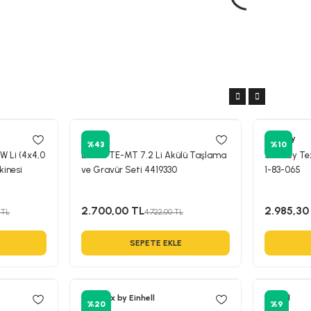
Einhell
Stanley
%43
%10
W Li (4x4,0
Einhell TE-MT 7.2 Li Akülü Taşlama
Stanley T
kinesi
ve Gravür Seti 4419330
1-83-065
2.700,00 TL
2.985,30
 TL
4.722,00 TL
SEPETE EKLE
Kraftixx by Einhell
Einhell
%20
%9