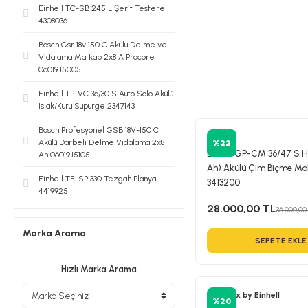
Einhell TC-SB 245 L Şerit Testere
4308036
Bosch Gsr 18v 150 C Akülü Delme ve
Vidalama Matkap 2x8 A Procore
06019J5005
Einhell TP-VC 36/30 S Auto Solo Akülü
Islak/Kuru Süpürge 2347143
Bosch Profesyonel GSB 18V-150 C
Einhell
Akülü Darbeli Delme Vidalama 2x8
%22
Einhell GP-CM 36/47 S H
Ah 06019J5105
Ah) Akülü Çim Biçme Ma
Einhell TE-SP 330 Tezgah Planya
3413200
4419925
28.000,00 TL
36.000,00
Marka Arama
SEPETE EKLE
Hızlı Marka Arama
Kraftixx by Einhell
%20