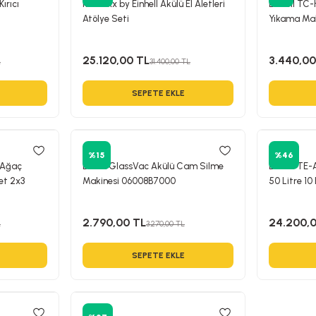
ırıcı
Kraftixx by Einhell Akülü El Aletleri
Einhell TC-
Atölye Seti
Yıkama Mak
25.120,00 TL
3.440,00
L
31.400,00 TL
SEPETE EKLE
Bosch
Einhell
%15
%46
ü Ağaç
Bosch GlassVac Akülü Cam Silme
Einhell TE
et 2x3
Makinesi 06008B7000
50 Litre 10
2.790,00 TL
24.200,
L
3.270,00 TL
SEPETE EKLE
Einhell