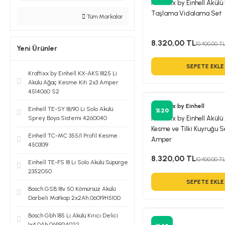
Kraftixx by Einhell Akülü K
Taşlama Vidalama Set
Tüm Markalar
8.320,00 TL
10.400,00 T
Yeni Ürünler
SEPETE EKLE
Kraftixx by Einhell KX‑AKS 1825 Li
Akülü Ağaç Kesme Kiti 2x3 Amper
4514060 S2
Kraftixx by Einhell
Einhell TE-SY 18/90 Li Solo Akülü
%20
Sprey Boya Sistemi 4260040
Kraftixx by Einhell Akül
Kesme ve Tilki Kuyruğu S
Einhell TC-MC 355/1 Profil Kesme
Amper
4503139
8.320,00 TL
10.400,00 T
Einhell TE-FS 18 Li Solo Akülü Süpürge
2352050
SEPETE EKLE
Bosch GSB 18v 50 Kömürsüz Akülü
Darbeli Matkap 2x2Ah 06019H5100
Bosch Gbh 185 Li Akülü Kırıcı Delici
Einhell
1x4.0Ah 0611924022