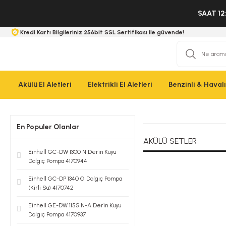
SAAT 12
Kredi Kartı Bilgileriniz 256bit SSL Sertifikası ile güvende!
Akülü El Aletleri
Elektrikli El Aletleri
Benzinli & Havalı 
En Populer Olanlar
AKÜLÜ SETLER
Einhell GC-DW 1300 N Derin Kuyu
Dalgıç Pompa 4170944
Einhell GC-DP 1340 G Dalgıç Pompa
(Kirli Su) 4170742
Einhell GE-DW 1155 N-A Derin Kuyu
Dalgıç Pompa 4170937