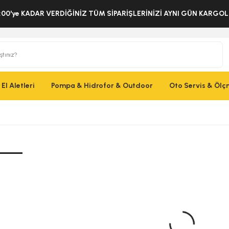
:00'ye KADAR VERDİĞİNİZ TÜM SİPARİŞLERİNİZİ AYNI GÜN KARG
El Aletleri
Pompa & Hidrofor & Outdoor
Oto Servis & Öl