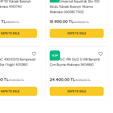
HP 90 Yüksek Basınçlı
Bosch Universal Aquatak 36v-100
inesi 4140740
Akülü Yüksek Basınçlı Yıkama
Makinesi 06008C7002
 TL
15.900,00 TL
3.800,00 TL
20.000,00 TL
SEPETE EKLE
SEPETE EKLE
Einhell
%39
-AC 430/50/10 Kompresör
Einhell GC-PM 56/2 S HW Benzinli
 Bar (Yağlı) 4010810
Çim Biçme Makinesi 3404860
00 TL
24.400,00 TL
44.464,00 TL
40.292,00 TL
SEPETE EKLE
SEPETE EKLE