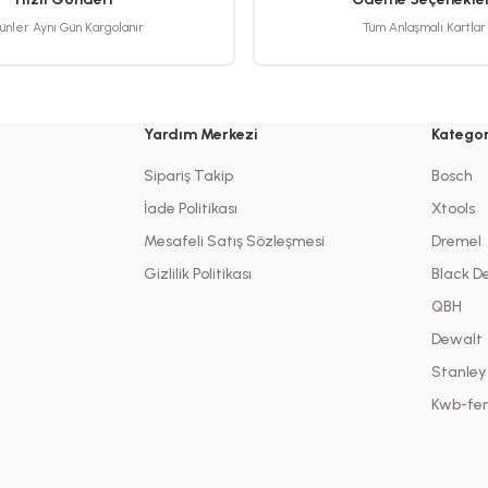
ünler Aynı Gün Kargolanır
Tüm Anlaşmalı Kartlar
Yardım Merkezi
Kategor
Sipariş Takip
Bosch
İade Politikası
Xtools
Mesafeli Satış Sözleşmesi
Dremel
Gizlilik Politikası
Black D
QBH
Dewalt
Stanley
Kwb-fen