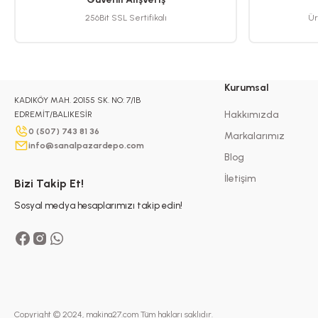
256Bit SSL Sertifikalı
Ür
Kurumsal
KADIKÖY MAH. 20155 SK. NO: 7/1B
Hakkımızda
EDREMİT/BALIKESİR
0 (507) 743 81 36
Markalarımız
info@sanalpazardepo.com
Blog
İletişim
Bizi Takip Et!
Sosyal medya hesaplarımızı takip edin!
Copyright © 2024, makina27.com Tüm hakları saklıdır.