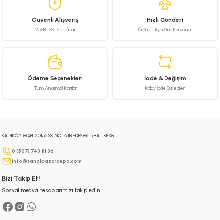
 Hava Tabancası
Güvenli Alışveriş
Hızlı Gönderi
256Bit SSL Sertifikalı
Ürünler Aynı Gün Kargolanır
Makineleri
otoru
ma
Ödeme Seçenekleri
İade & Değişim
lisaj
re
Tüm Anlaşmalı Kartlar
Kolay İade Süreçleri
j Sistemleri
a Polisaj
KADIKÖY MAH. 20155 SK. NO: 7/1B EDREMİT/BALIKESİR
0 (507) 743 81 36
info@sanalpazardepo.com
Bizi Takip Et!
Sosyal medya hesaplarımızı takip edin!