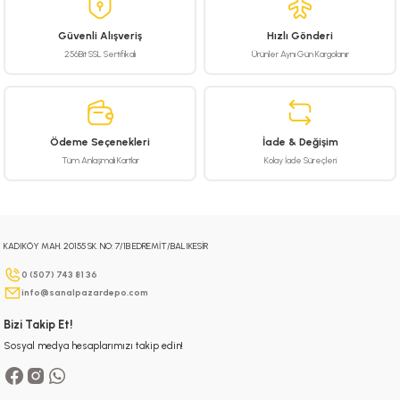
 Hava Tabancası
Güvenli Alışveriş
Hızlı Gönderi
256Bit SSL Sertifikalı
Ürünler Aynı Gün Kargolanır
Makineleri
otoru
ma
Ödeme Seçenekleri
İade & Değişim
lisaj
re
Tüm Anlaşmalı Kartlar
Kolay İade Süreçleri
j Sistemleri
a Polisaj
KADIKÖY MAH. 20155 SK. NO: 7/1B EDREMİT/BALIKESİR
0 (507) 743 81 36
info@sanalpazardepo.com
Bizi Takip Et!
Sosyal medya hesaplarımızı takip edin!